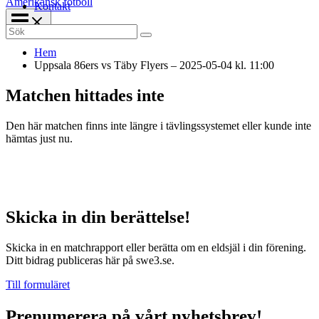
Amerikansk fotboll
Kontakt
Search
for:
Hem
Uppsala 86ers vs Täby Flyers – 2025-05-04 kl. 11:00
Matchen hittades inte
Den här matchen finns inte längre i tävlingssystemet eller kunde inte
hämtas just nu.
Skicka in din berättelse!
Skicka in en matchrapport eller berätta om en eldsjäl i din förening.
Ditt bidrag publiceras här på swe3.se.
Till formuläret
Prenumerera på vårt nyhetsbrev!