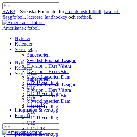
Hoppa
Sök
till
SWE3
– Svenska Förbundet för
amerikansk fotboll
,
baseboll
,
innehåll
flaggfotboll
,
lacrosse
,
landhockey
och
softboll
.
Amerikansk fotboll
Nyheter
Kalender
Seriespel
Superserien
Swedish Football League
Nyheter
Division 1 Herr Västra
Kalender
Division 1 Herr Östra
Seriespel
Utvecklingserien Dam
Superserien
U18 Utveckling
Swedish Football League
U18
Division 1 Herr Västra
U15 Utveckling
Division 1 Herr Östra
U15
Utvecklingserien Dam
U11/U13
U18 Utveckling
Information & verktyg
U18
Kontakt
U15 Utveckling
U15
Sök
U11/U13
Information & verktyg