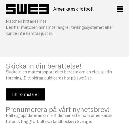
Hoppa
till
Amerikansk fotboll
innehåll
Matchen hittades inte
Den här matchen finns inte längre i tävlingssystemet eller
kunde inte hämtas just nu.
Skicka in din berättelse!
Skicka in en matchrapport eller berätta om en eldsjäl i din
förening. Ditt bidrag publiceras här på swe3.se.
Till formuläret
Prenumerera på vårt nyhetsbrev!
Håll dig uppdaterad om allt det senaste inom amerikansk
fotboll, flaggfotboll och landhockey i Sverige.