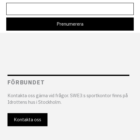
FÖRBUNDET
Kontakta oss gärna vid frågor. SWE3:s sportkontor finns på
Idrottens hus i Stockholm.
Kontakta oss