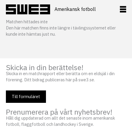
Hoppa
till
Amerikansk fotboll
innehåll
Matchen hittades inte
Den här matchen finns inte längre i tävlingssystemet eller
kunde inte hämtas just nu.
Skicka in din berättelse!
Skicka in en matchrapport eller berätta om en eldsjäl i din
förening. Ditt bidrag publiceras här på swe3.se.
Till formuläret
Prenumerera på vårt nyhetsbrev!
Håll dig uppdaterad om allt det senaste inom amerikansk
fotboll, flaggfotboll och landhockey i Sverige.