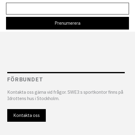
FÖRBUNDET
Kontakta oss gärna vid frågor. SWE3:s sportkontor finns på
Idrottens hus i Stockholm.
Kontakta oss