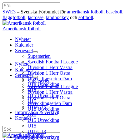
Hoppa
Sök
till
SWE3
– Svenska Förbundet för
amerikansk fotboll
,
baseboll
,
innehåll
flaggfotboll
,
lacrosse
,
landhockey
och
softboll
.
Amerikansk fotboll
Nyheter
Kalender
Seriespel
Superserien
Swedish Football League
Nyheter
Division 1 Herr Västra
Kalender
Division 1 Herr Östra
Seriespel
Utvecklingserien Dam
Superserien
U18 Utveckling
Swedish Football League
U18
Division 1 Herr Västra
U15 Utveckling
Division 1 Herr Östra
U15
Utvecklingserien Dam
U11/U13
U18 Utveckling
Information & verktyg
U18
Kontakt
U15 Utveckling
U15
Sök
U11/U13
Information & verktyg