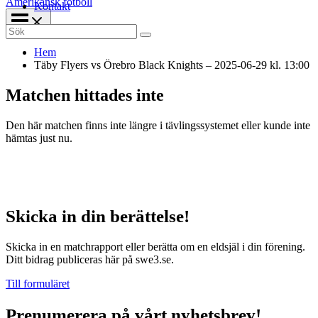
Amerikansk fotboll
Kontakt
Search
for:
Hem
Täby Flyers vs Örebro Black Knights – 2025-06-29 kl. 13:00
Matchen hittades inte
Den här matchen finns inte längre i tävlingssystemet eller kunde inte
hämtas just nu.
Skicka in din berättelse!
Skicka in en matchrapport eller berätta om en eldsjäl i din förening.
Ditt bidrag publiceras här på swe3.se.
Till formuläret
Prenumerera på vårt nyhetsbrev!