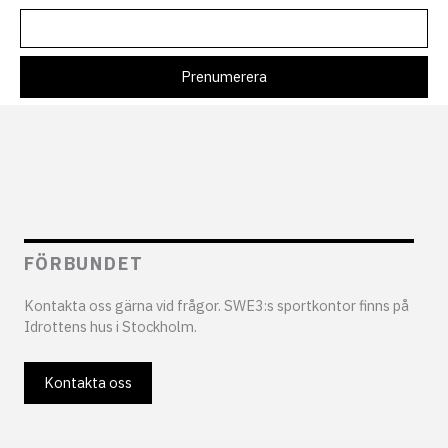
FÖRBUNDET
Kontakta oss gärna vid frågor. SWE3:s sportkontor finns på
Idrottens hus i Stockholm.
Kontakta oss