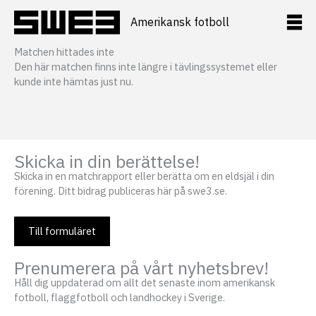
Hoppa
till
Amerikansk fotboll
innehåll
Matchen hittades inte
Den här matchen finns inte längre i tävlingssystemet eller
kunde inte hämtas just nu.
Skicka in din berättelse!
Skicka in en matchrapport eller berätta om en eldsjäl i din
förening. Ditt bidrag publiceras här på swe3.se.
Till formuläret
Prenumerera på vårt nyhetsbrev!
Håll dig uppdaterad om allt det senaste inom amerikansk
fotboll, flaggfotboll och landhockey i Sverige.