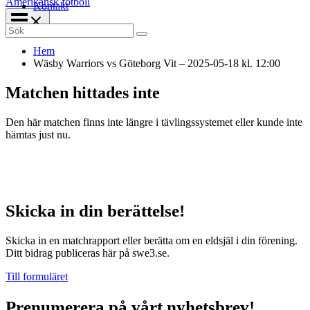
Amerikansk fotboll
Kontakt
Search
for:
Hem
Wäsby Warriors vs Göteborg Vit – 2025-05-18 kl. 12:00
Matchen hittades inte
Den här matchen finns inte längre i tävlingssystemet eller kunde inte
hämtas just nu.
Skicka in din berättelse!
Skicka in en matchrapport eller berätta om en eldsjäl i din förening.
Ditt bidrag publiceras här på swe3.se.
Till formuläret
Prenumerera på vårt nyhetsbrev!