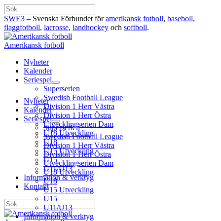
Hoppa
Sök
till
SWE3
– Svenska Förbundet för
amerikansk fotboll
,
baseboll
,
innehåll
flaggfotboll
,
lacrosse
,
landhockey
och
softboll
.
Amerikansk fotboll
Nyheter
Kalender
Seriespel
Superserien
Swedish Football League
Nyheter
Division 1 Herr Västra
Kalender
Division 1 Herr Östra
Seriespel
Utvecklingserien Dam
Superserien
U18 Utveckling
Swedish Football League
U18
Division 1 Herr Västra
U15 Utveckling
Division 1 Herr Östra
U15
Utvecklingserien Dam
U11/U13
U18 Utveckling
Information & verktyg
U18
Kontakt
U15 Utveckling
U15
Sök
U11/U13
Information & verktyg