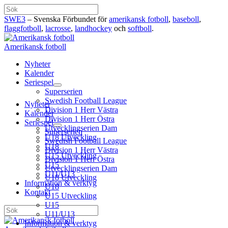
Hoppa
Sök
till
SWE3
– Svenska Förbundet för
amerikansk fotboll
,
baseboll
,
innehåll
flaggfotboll
,
lacrosse
,
landhockey
och
softboll
.
Amerikansk fotboll
Nyheter
Kalender
Seriespel
Superserien
Swedish Football League
Nyheter
Division 1 Herr Västra
Kalender
Division 1 Herr Östra
Seriespel
Utvecklingserien Dam
Superserien
U18 Utveckling
Swedish Football League
U18
Division 1 Herr Västra
U15 Utveckling
Division 1 Herr Östra
U15
Utvecklingserien Dam
U11/U13
U18 Utveckling
Information & verktyg
U18
Kontakt
U15 Utveckling
U15
Sök
U11/U13
Information & verktyg