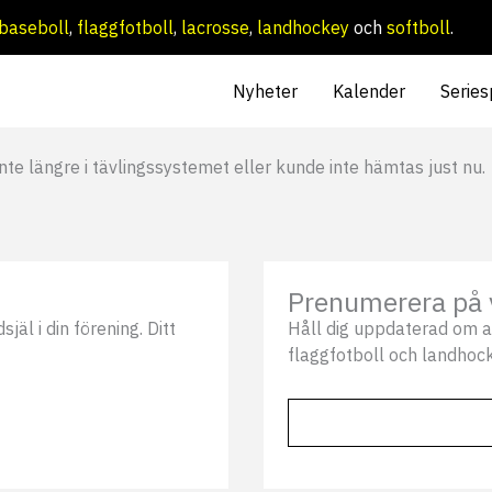
baseboll
,
flaggfotboll
,
lacrosse
,
landhockey
och
softboll
.
Nyheter
Kalender
Series
nte längre i tävlingssystemet eller kunde inte hämtas just nu.
Prenumerera på 
äl i din förening. Ditt
Håll dig uppdaterad om a
flaggfotboll och landhock