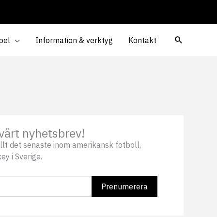
pel
Information & verktyg
Kontakt
vårt nyhetsbrev!
llt det senaste inom amerikansk fotboll,
ey i Sverige.