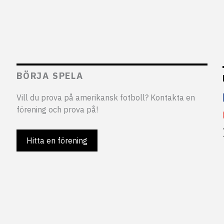
BÖRJA SPELA
Vill du prova på amerikansk fotboll? Kontakta en
förening och prova på!
Hitta en förening