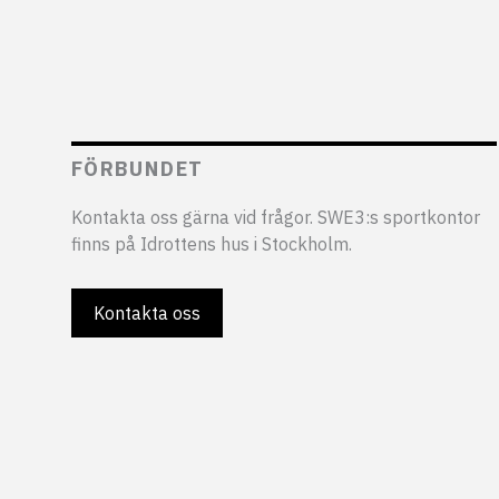
FÖRBUNDET
Kontakta oss gärna vid frågor. SWE3:s sportkontor
finns på Idrottens hus i Stockholm.
Kontakta oss