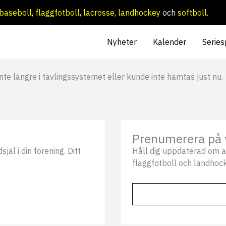
baseboll
,
flaggfotboll
,
lacrosse
,
landhockey
och
softboll
.
Nyheter
Kalender
Series
nte längre i tävlingssystemet eller kunde inte hämtas just nu.
Prenumerera på 
äl i din förening. Ditt
Håll dig uppdaterad om a
flaggfotboll och landhock