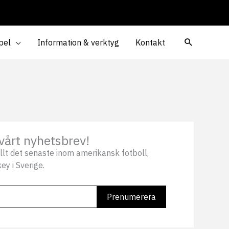
pel
Information & verktyg
Kontakt
vårt nyhetsbrev!
llt det senaste inom amerikansk fotboll,
ey i Sverige.