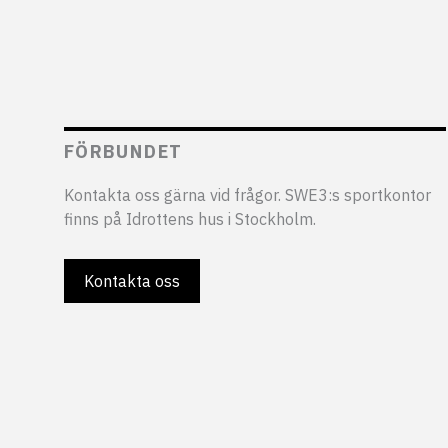
FÖRBUNDET
Kontakta oss gärna vid frågor. SWE3:s sportkontor
finns på Idrottens hus i Stockholm.
Kontakta oss