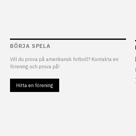
BÖRJA SPELA
Vill du prova på amerikansk fotboll? Kontakta en
förening och prova på!
Hitta en förening