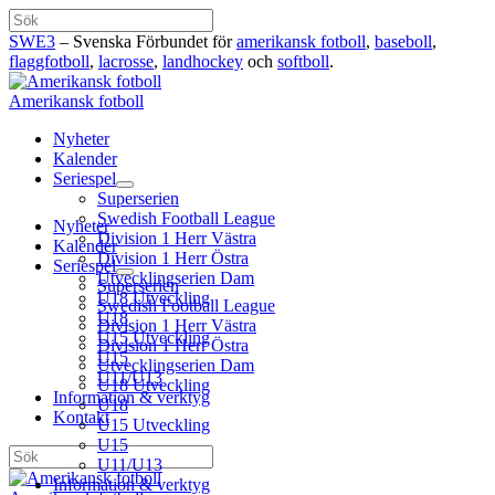
Hoppa
Sök
till
SWE3
– Svenska Förbundet för
amerikansk fotboll
,
baseboll
,
innehåll
flaggfotboll
,
lacrosse
,
landhockey
och
softboll
.
Amerikansk fotboll
Nyheter
Kalender
Seriespel
Superserien
Swedish Football League
Nyheter
Division 1 Herr Västra
Kalender
Division 1 Herr Östra
Seriespel
Utvecklingserien Dam
Superserien
U18 Utveckling
Swedish Football League
U18
Division 1 Herr Västra
U15 Utveckling
Division 1 Herr Östra
U15
Utvecklingserien Dam
U11/U13
U18 Utveckling
Information & verktyg
U18
Kontakt
U15 Utveckling
U15
Sök
U11/U13
Information & verktyg