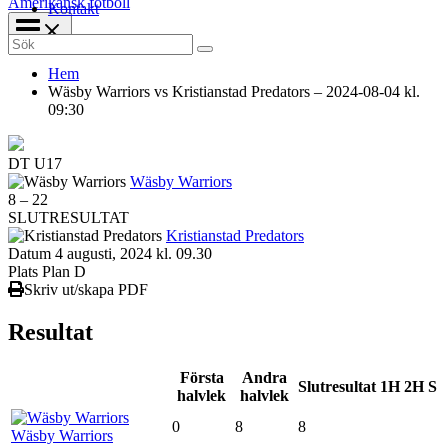
Amerikansk fotboll
Kontakt
Search
for:
Hem
Wäsby Warriors vs Kristianstad Predators – 2024-08-04 kl.
09:30
DT U17
Wäsby Warriors
8
–
22
SLUTRESULTAT
Kristianstad Predators
Datum
4 augusti, 2024 kl. 09.30
Plats
Plan D
Skriv ut/skapa PDF
Resultat
Första
Andra
Slutresultat
1H
2H
S
halvlek
halvlek
0
8
8
Wäsby Warriors