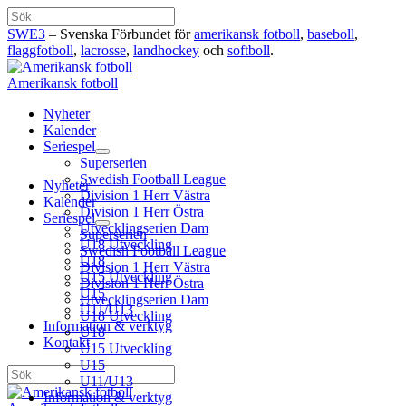
Hoppa
Sök
till
SWE3
– Svenska Förbundet för
amerikansk fotboll
,
baseboll
,
innehåll
flaggfotboll
,
lacrosse
,
landhockey
och
softboll
.
Amerikansk fotboll
Nyheter
Kalender
Seriespel
Superserien
Swedish Football League
Nyheter
Division 1 Herr Västra
Kalender
Division 1 Herr Östra
Seriespel
Utvecklingserien Dam
Superserien
U18 Utveckling
Swedish Football League
U18
Division 1 Herr Västra
U15 Utveckling
Division 1 Herr Östra
U15
Utvecklingserien Dam
U11/U13
U18 Utveckling
Information & verktyg
U18
Kontakt
U15 Utveckling
U15
Sök
U11/U13
Information & verktyg