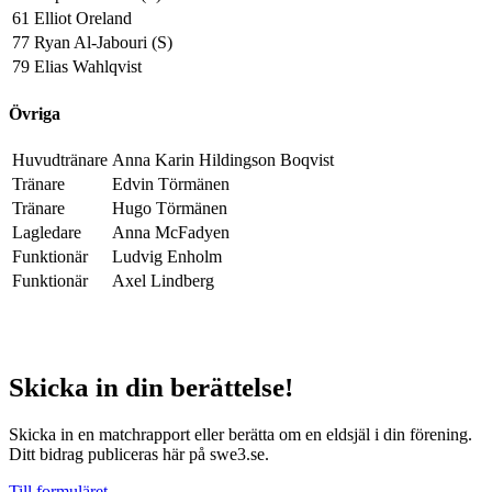
61
Elliot Oreland
77
Ryan Al-Jabouri (S)
79
Elias Wahlqvist
Övriga
Huvudtränare
Anna Karin Hildingson Boqvist
Tränare
Edvin Törmänen
Tränare
Hugo Törmänen
Lagledare
Anna McFadyen
Funktionär
Ludvig Enholm
Funktionär
Axel Lindberg
Skicka in din berättelse!
Skicka in en matchrapport eller berätta om en eldsjäl i din förening.
Ditt bidrag publiceras här på swe3.se.
Till formuläret