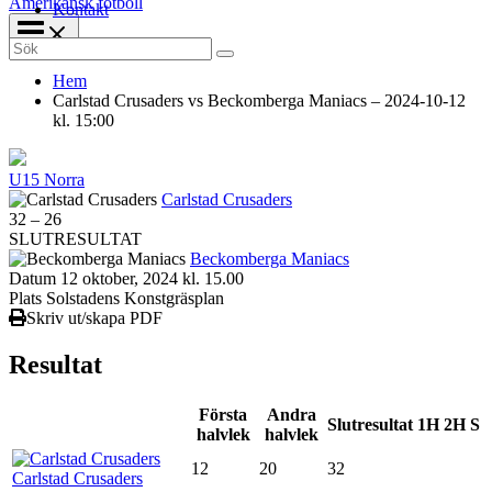
Amerikansk fotboll
Kontakt
Search
for:
Hem
Carlstad Crusaders vs Beckomberga Maniacs – 2024-10-12
kl. 15:00
U15 Norra
Carlstad Crusaders
32
–
26
SLUTRESULTAT
Beckomberga Maniacs
Datum
12 oktober, 2024 kl. 15.00
Plats
Solstadens Konstgräsplan
Skriv ut/skapa PDF
Resultat
Första
Andra
Slutresultat
1H
2H
S
halvlek
halvlek
12
20
32
Carlstad Crusaders