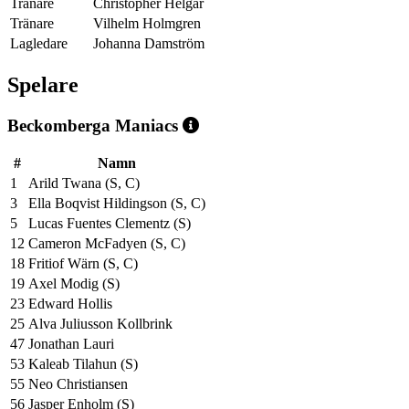
Tränare
Christopher Helgar
Tränare
Vilhelm Holmgren
Lagledare
Johanna Damström
Spelare
Beckomberga Maniacs
#
Namn
1
Arild Twana (S, C)
3
Ella Boqvist Hildingson (S, C)
5
Lucas Fuentes Clementz (S)
12
Cameron McFadyen (S, C)
18
Fritiof Wärn (S, C)
19
Axel Modig (S)
23
Edward Hollis
25
Alva Juliusson Kollbrink
47
Jonathan Lauri
53
Kaleab Tilahun (S)
55
Neo Christiansen
56
Jasper Enholm (S)