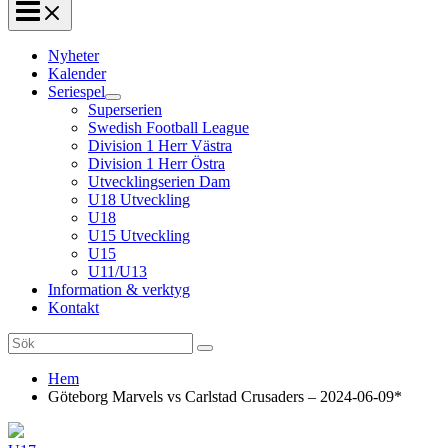
Nyheter
Kalender
Seriespel
Superserien
Swedish Football League
Division 1 Herr Västra
Division 1 Herr Östra
Utvecklingserien Dam
U18 Utveckling
U18
U15 Utveckling
U15
U11/U13
Information & verktyg
Kontakt
Search
for:
Hem
Göteborg Marvels vs Carlstad Crusaders – 2024-06-09*