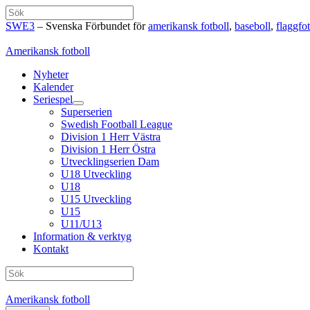
Hoppa
Sök
till
SWE3
– Svenska Förbundet för
amerikansk fotboll
,
baseboll
,
flaggfot
innehåll
Amerikansk fotboll
Nyheter
Kalender
Seriespel
Superserien
Swedish Football League
Division 1 Herr Västra
Division 1 Herr Östra
Utvecklingserien Dam
U18 Utveckling
U18
U15 Utveckling
U15
U11/U13
Information & verktyg
Kontakt
Sök
Amerikansk fotboll