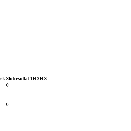
lek
Slutresultat
1H
2H
S
0
0