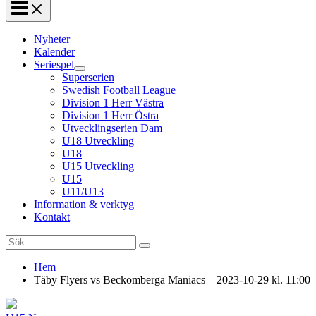
Nyheter
Kalender
Seriespel
Superserien
Swedish Football League
Division 1 Herr Västra
Division 1 Herr Östra
Utvecklingserien Dam
U18 Utveckling
U18
U15 Utveckling
U15
U11/U13
Information & verktyg
Kontakt
Search
for:
Hem
Täby Flyers vs Beckomberga Maniacs – 2023-10-29 kl. 11:00