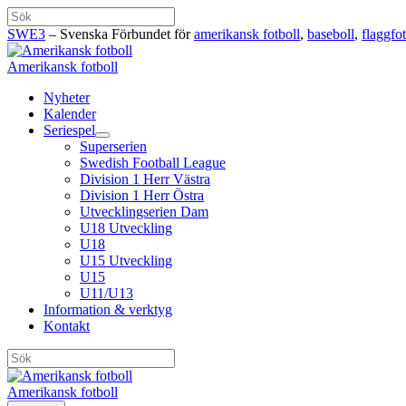
Hoppa
Sök
till
SWE3
– Svenska Förbundet för
amerikansk fotboll
,
baseboll
,
flaggfot
innehåll
Amerikansk fotboll
Nyheter
Kalender
Seriespel
Superserien
Swedish Football League
Division 1 Herr Västra
Division 1 Herr Östra
Utvecklingserien Dam
U18 Utveckling
U18
U15 Utveckling
U15
U11/U13
Information & verktyg
Kontakt
Sök
Amerikansk fotboll