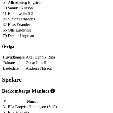
5
Alfred Berg Engström
10
Samuel Nilsson
11
Elliot Ledin (C)
24
Victor Fernandez
32
Elias Enander
66
Olle Lindkvist
70
Dexter Lingman
Övriga
Huvudtränare
Axel Hennix Ripa
Tränare
Oscar Litzell
Lagledare
Andreas Nilsson
Spelare
Beckomberga Maniacs
#
Namn
3
Ella Boqvist Hildingson (S, C)
5
Erik Högosta