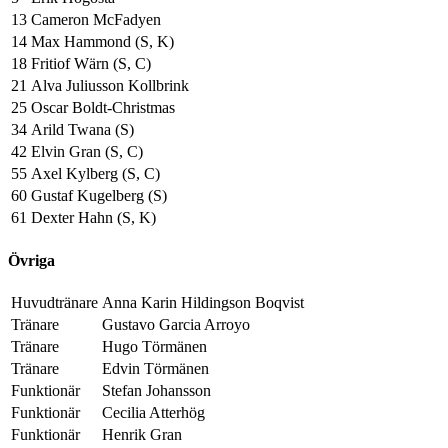
13
Cameron McFadyen
14
Max Hammond (S, K)
18
Fritiof Wärn (S, C)
21
Alva Juliusson Kollbrink
25
Oscar Boldt-Christmas
34
Arild Twana (S)
42
Elvin Gran (S, C)
55
Axel Kylberg (S, C)
60
Gustaf Kugelberg (S)
61
Dexter Hahn (S, K)
Övriga
Huvudtränare
Anna Karin Hildingson Boqvist
Tränare
Gustavo Garcia Arroyo
Tränare
Hugo Törmänen
Tränare
Edvin Törmänen
Funktionär
Stefan Johansson
Funktionär
Cecilia Atterhög
Funktionär
Henrik Gran