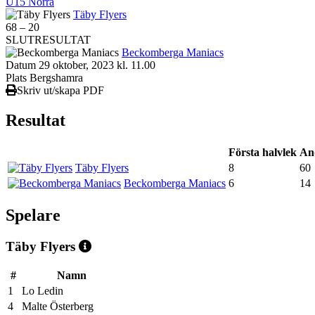
U15 Norra
Täby Flyers
68
–
20
SLUTRESULTAT
Beckomberga Maniacs
Datum
29 oktober, 2023 kl. 11.00
Plats
Bergshamra
Skriv ut/skapa PDF
Resultat
Första halvlek
An
Täby Flyers
8
60
Beckomberga Maniacs
6
14
Spelare
Täby Flyers
#
Namn
1
Lo Ledin
4
Malte Österberg