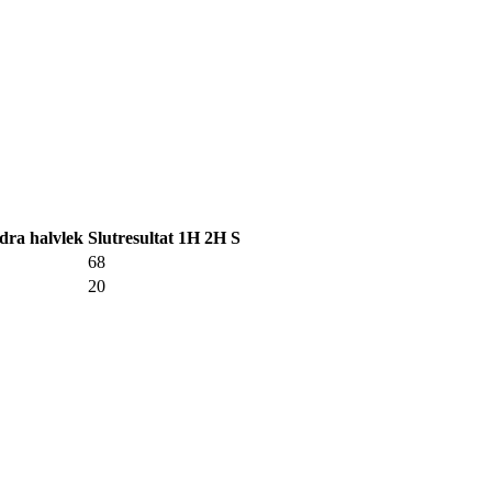
dra halvlek
Slutresultat
1H
2H
S
68
20