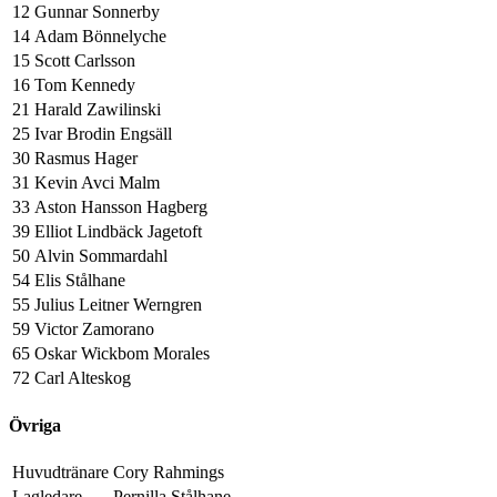
12
Gunnar Sonnerby
14
Adam Bönnelyche
15
Scott Carlsson
16
Tom Kennedy
21
Harald Zawilinski
25
Ivar Brodin Engsäll
30
Rasmus Hager
31
Kevin Avci Malm
33
Aston Hansson Hagberg
39
Elliot Lindbäck Jagetoft
50
Alvin Sommardahl
54
Elis Stålhane
55
Julius Leitner Werngren
59
Victor Zamorano
65
Oskar Wickbom Morales
72
Carl Alteskog
Övriga
Huvudtränare
Cory Rahmings
Lagledare
Pernilla Stålhane