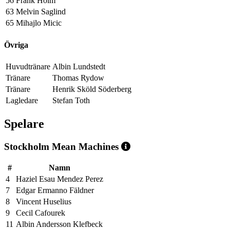
56
Frank Holm
63
Melvin Saglind
65
Mihajlo Micic
Övriga
Huvudtränare
Albin Lundstedt
Tränare
Thomas Rydow
Tränare
Henrik Sköld Söderberg
Lagledare
Stefan Toth
Spelare
Stockholm Mean Machines
#
Namn
4
Haziel Esau Mendez Perez
7
Edgar Ermanno Fäldner
8
Vincent Huselius
9
Cecil Cafourek
11
Albin Andersson Klefbeck