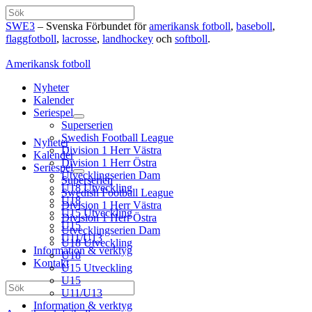
Hoppa
Sök
till
SWE3
– Svenska Förbundet för
amerikansk fotboll
,
baseboll
,
innehåll
flaggfotboll
,
lacrosse
,
landhockey
och
softboll
.
Amerikansk fotboll
Nyheter
Kalender
Seriespel
Superserien
Swedish Football League
Nyheter
Division 1 Herr Västra
Kalender
Division 1 Herr Östra
Seriespel
Utvecklingserien Dam
Superserien
U18 Utveckling
Swedish Football League
U18
Division 1 Herr Västra
U15 Utveckling
Division 1 Herr Östra
U15
Utvecklingserien Dam
U11/U13
U18 Utveckling
Information & verktyg
U18
Kontakt
U15 Utveckling
U15
Sök
U11/U13
Information & verktyg