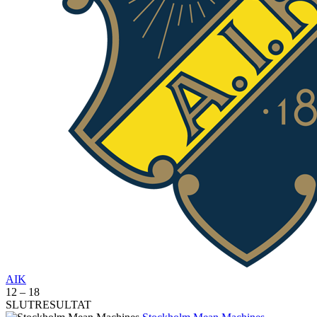
AIK
12
–
18
SLUTRESULTAT