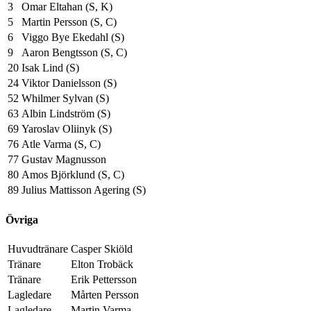
3
Omar Eltahan (S, K)
5
Martin Persson (S, C)
6
Viggo Bye Ekedahl (S)
9
Aaron Bengtsson (S, C)
20
Isak Lind (S)
24
Viktor Danielsson (S)
52
Whilmer Sylvan (S)
63
Albin Lindström (S)
69
Yaroslav Oliinyk (S)
76
Atle Varma (S, C)
77
Gustav Magnusson
80
Amos Björklund (S, C)
89
Julius Mattisson Agering (S)
Övriga
Huvudtränare
Casper Skiöld
Tränare
Elton Trobäck
Tränare
Erik Pettersson
Lagledare
Mårten Persson
Lagledare
Martin Varma