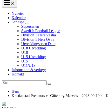
Nyheter
Kalender
Seriespel
Superserien
Swedish Football League
Division 1 Herr Västra
Division 1 Herr Östra
Utvecklingserien Dam
U18 Utveckling
U18
U15 Utveckling
U15
U11/U13
Information & verktyg
Kontakt
Search
for:
Hem
Kristianstad Predators vs Göteborg Marvels – 2023-09-10 kl. 1