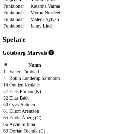
Funktionär
Katarina Varma
Funktionär
Myron Norfleet
Funktionär
Malena Sylvan
Funktionär
Jenny Lind
Spelare
Göteborg Marvels
#
Namn
1
Valter Törnblad
4
Robin Landerup Särnholm
14
Ognjen Krnjajic
27
Elias Friman (K)
32
Elias Båth
60
Ozzy Sutinen
61
Elliott Arentzon
65
Edvin Åberg (C)
66
Arvin Sufinia
69
Dorian Olejnik (C)