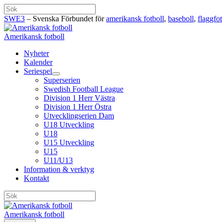
Hoppa
Sök
till
SWE3
– Svenska Förbundet för
amerikansk fotboll
,
baseboll
,
flaggfot
innehåll
Amerikansk fotboll
Nyheter
Kalender
Seriespel
Superserien
Swedish Football League
Division 1 Herr Västra
Division 1 Herr Östra
Utvecklingserien Dam
U18 Utveckling
U18
U15 Utveckling
U15
U11/U13
Information & verktyg
Kontakt
Sök
Amerikansk fotboll