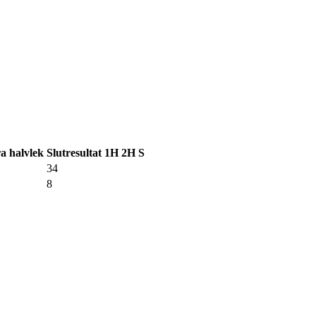
a halvlek
Slutresultat
1H
2H
S
34
8