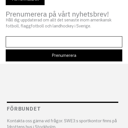
Prenumerera på vårt nyhetsbrev!
Håll dig uppdaterad om allt det senaste inom amerikansk
fotboll, flaggfotboll och landhockey i Sverige.
FÖRBUNDET
Kontakta oss gärna vid frågor. SWE3:s sportkontor finns på
Idrottens hus i Stockholm.