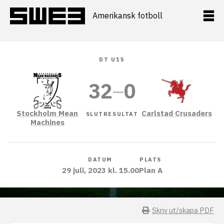
Hoppa
till
Amerikansk fotboll
innehåll
DT U15
32
–
0
Stockholm Mean
Carlstad Crusaders
SLUTRESULTAT
Machines
DATUM
PLATS
29 juli, 2023 kl. 15.00
Plan A
Skriv ut/skapa PDF