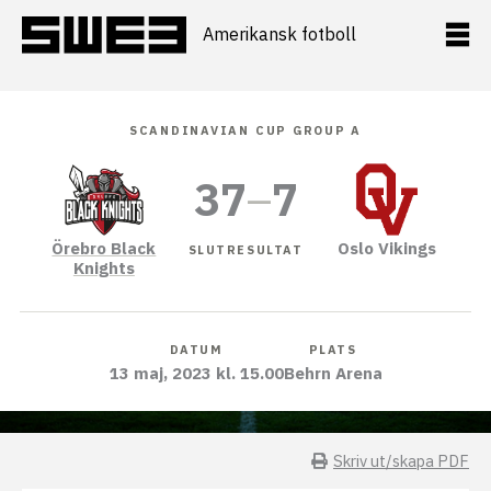
Hoppa
till
Amerikansk fotboll
innehåll
SCANDINAVIAN CUP GROUP A
37
–
7
Örebro Black
Oslo Vikings
SLUTRESULTAT
Knights
DATUM
PLATS
13 maj, 2023 kl. 15.00
Behrn Arena
Skriv ut/skapa PDF