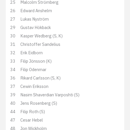
25
Malcolm Strömberg
26
Edward Anshelm
27
Lukas Nyström
29
Gustav Hökback
30
Kasper Wedberg (S, K)
31
Christoffer Sandelius
32
Erik Eidborn
33
Filip Jönsson (K)
34
Filip Odenmar
36
Rikard Carlsson (S, K)
37
Cewin Eriksson
39
Nasim Shaverdian Varposhti (S)
40
Jens Rosenberg (S)
44
Filip Roth (S)
47
Cesar Hebel
48
Jon Wickholm