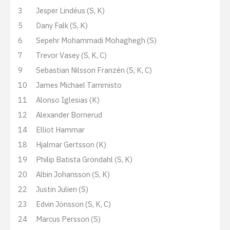
3
Jesper Lindéus (S, K)
5
Dany Falk (S, K)
6
Sepehr Mohammadi Mohaghegh (S)
7
Trevor Vasey (S, K, C)
9
Sebastian Nilsson Franzén (S, K, C)
10
James Michael Tammisto
11
Alonso Iglesias (K)
12
Alexander Bornerud
14
Elliot Hammar
18
Hjalmar Gertsson (K)
19
Philip Batista Gröndahl (S, K)
20
Albin Johansson (S, K)
22
Justin Julien (S)
23
Edvin Jönsson (S, K, C)
24
Marcus Persson (S)