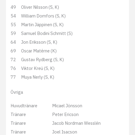
49
Oliver Nilsson (S, K)
54
William Domfors (S, K)
55
Martin Jäppinen (S, K)
59
Samuel Bodini Schmitt (S)
64
Jon Eriksson (S, K)
69
Oscar Matérne (K)
72
Gustav Rydberg (S, K)
76
Viktor Kreü (S, K)
77
Muya Nerly (S, K)
Övriga
Huvudtränare
Micael Jönsson
Tränare
Peter Ericson
Tränare
Jacob Nordman Wesslén
Tränare
Joel Isacson