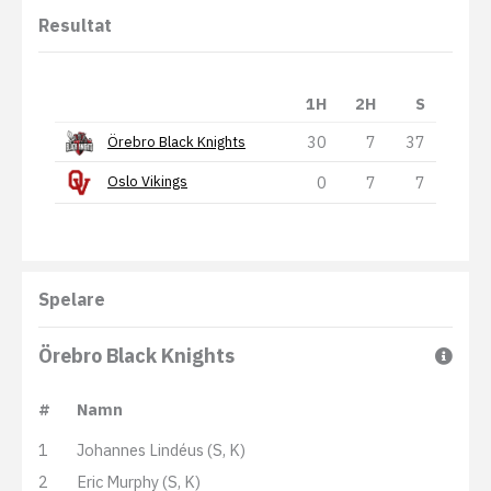
Resultat
1H
2H
S
30
7
37
Örebro Black Knights
0
7
7
Oslo Vikings
Spelare
Örebro Black Knights
#
Namn
1
Johannes Lindéus (S, K)
2
Eric Murphy (S, K)