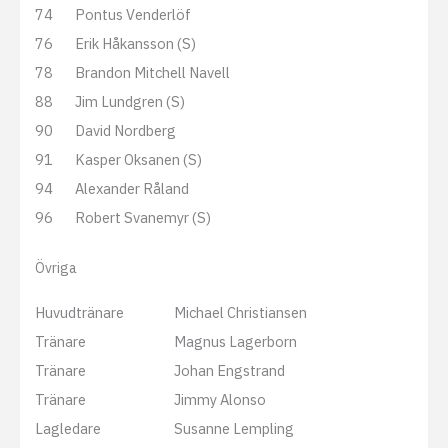
74
Pontus Venderlöf
76
Erik Håkansson (S)
78
Brandon Mitchell Navell
88
Jim Lundgren (S)
90
David Nordberg
91
Kasper Oksanen (S)
94
Alexander Råland
96
Robert Svanemyr (S)
Övriga
Huvudtränare
Michael Christiansen
Tränare
Magnus Lagerborn
Tränare
Johan Engstrand
Tränare
Jimmy Alonso
Lagledare
Susanne Lempling