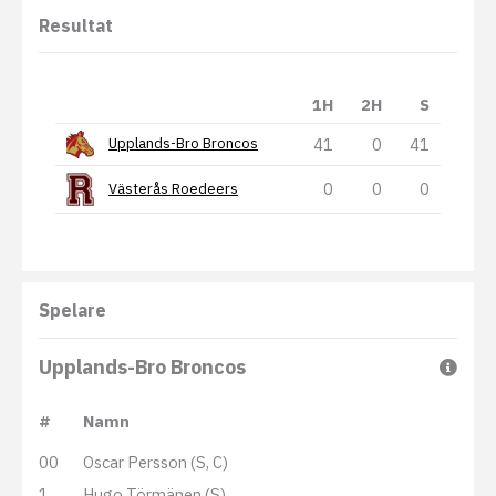
Resultat
1H
2H
S
41
0
41
Upplands-Bro Broncos
0
0
0
Västerås Roedeers
Spelare
Upplands-Bro Broncos
#
Namn
00
Oscar Persson (S, C)
1
Hugo Törmänen (S)