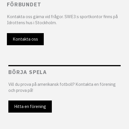
FÖRBUNDET
Kontakta oss gärna vid frågor. SWE3:s sportkontor finns på
Idrottens hus i Stockholm.
Kontakta oss
BÖRJA SPELA
Vill du prova på amerikansk fotboll? Kontakta en förening
och prova på!
Hitta en förening