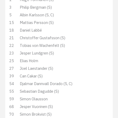
3
Philip Bergman (S)
5
Albin Karlsson (S, C)
15
Mattias Persson (S)
18
Daniel Labbé
21
Christoffer Gustafsson (S)
22
Tobias von Wachenfelt (S)
23
Jesper Lundgren (S)
25
Elias Holm
27
Joel Laestander (S)
39
Can Cakar (S)
54
Djalmar Dannvall Dorado (S, C)
55
Sebastian Dagudde (S)
59
Simon Olausson
68
Jesper Vuorinen (S)
70
Simon Brokvist (S)