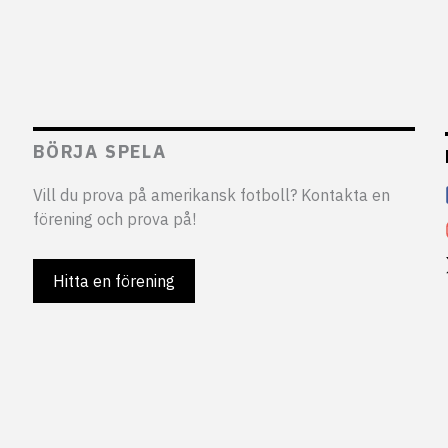
BÖRJA SPELA
Vill du prova på amerikansk fotboll? Kontakta en
förening och prova på!
Hitta en förening