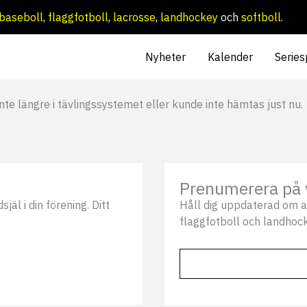
baseboll
,
flaggfotboll
,
lacrosse
,
landhockey
och
softboll
.
Nyheter
Kalender
Series
nte längre i tävlingssystemet eller kunde inte hämtas just nu.
Prenumerera på 
äl i din förening. Ditt
Håll dig uppdaterad om a
flaggfotboll och landhock