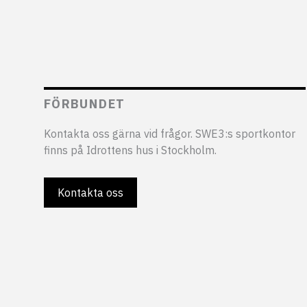
FÖRBUNDET
Kontakta oss gärna vid frågor. SWE3:s sportkontor
finns på Idrottens hus i Stockholm.
Kontakta oss