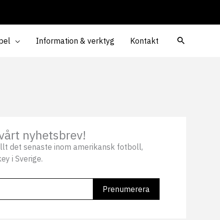
pel
Information & verktyg
Kontakt
vårt nyhetsbrev!
llt det senaste inom amerikansk fotboll,
ey i Sverige.