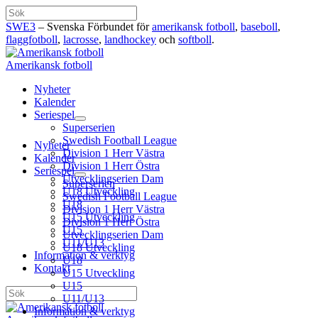
Hoppa
Sök
till
SWE3
– Svenska Förbundet för
amerikansk fotboll
,
baseboll
,
innehåll
flaggfotboll
,
lacrosse
,
landhockey
och
softboll
.
Amerikansk fotboll
Nyheter
Kalender
Seriespel
Superserien
Swedish Football League
Nyheter
Division 1 Herr Västra
Kalender
Division 1 Herr Östra
Seriespel
Utvecklingserien Dam
Superserien
U18 Utveckling
Swedish Football League
U18
Division 1 Herr Västra
U15 Utveckling
Division 1 Herr Östra
U15
Utvecklingserien Dam
U11/U13
U18 Utveckling
Information & verktyg
U18
Kontakt
U15 Utveckling
U15
Sök
U11/U13
Information & verktyg