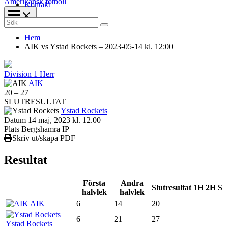
Amerikansk fotboll
Kontakt
Search
for:
Hem
AIK vs Ystad Rockets – 2023-05-14 kl. 12:00
Division 1 Herr
AIK
20
–
27
SLUTRESULTAT
Ystad Rockets
Datum
14 maj, 2023 kl. 12.00
Plats
Bergshamra IP
Skriv ut/skapa PDF
Resultat
Första
Andra
Slutresultat
1H
2H
S
halvlek
halvlek
AIK
6
14
20
6
21
27
Ystad Rockets