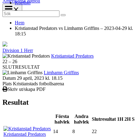
Amerikansk fotboll
Kontakt
Search
for:
Hem
Kristianstad Predators vs Limhamn Griffins – 2023-04-29 kl.
18:15
Division 1 Herr
Kristianstad Predators
22
–
26
SLUTRESULTAT
Limhamn Griffins
Datum
29 april, 2023 kl. 18.15
Plats
Kristianstads fotbollsarena
Skriv ut/skapa PDF
Resultat
Första
Andra
Slutresultat
1H
2H
S
halvlek
halvlek
14
8
22
Kristianstad Predators