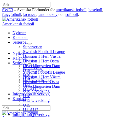
Hoppa
Sök
till
SWE3
– Svenska Förbundet för
amerikansk fotboll
,
baseboll
,
innehåll
flaggfotboll
,
lacrosse
,
landhockey
och
softboll
.
Amerikansk fotboll
Nyheter
Kalender
Seriespel
Superserien
Swedish Football League
Nyheter
Division 1 Herr Västra
Kalender
Division 1 Herr Östra
Seriespel
Utvecklingserien Dam
Superserien
U18 Utveckling
Swedish Football League
U18
Division 1 Herr Västra
U15 Utveckling
Division 1 Herr Östra
U15
Utvecklingserien Dam
U11/U13
U18 Utveckling
Information & verktyg
U18
Kontakt
U15 Utveckling
U15
Sök
U11/U13
Information & verktyg