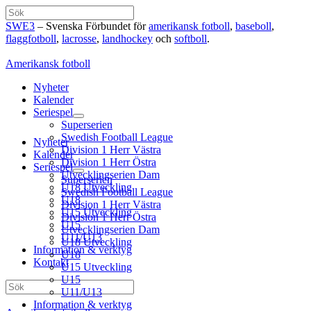
Hoppa
Sök
till
SWE3
– Svenska Förbundet för
amerikansk fotboll
,
baseboll
,
innehåll
flaggfotboll
,
lacrosse
,
landhockey
och
softboll
.
Amerikansk fotboll
Nyheter
Kalender
Seriespel
Superserien
Swedish Football League
Nyheter
Division 1 Herr Västra
Kalender
Division 1 Herr Östra
Seriespel
Utvecklingserien Dam
Superserien
U18 Utveckling
Swedish Football League
U18
Division 1 Herr Västra
U15 Utveckling
Division 1 Herr Östra
U15
Utvecklingserien Dam
U11/U13
U18 Utveckling
Information & verktyg
U18
Kontakt
U15 Utveckling
U15
Sök
U11/U13
Information & verktyg