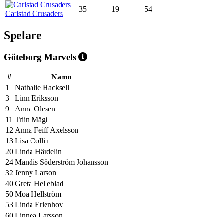
35
19
54
Carlstad Crusaders
Spelare
Göteborg Marvels
#
Namn
1
Nathalie Hacksell
3
Linn Eriksson
9
Anna Olesen
11
Triin Mägi
12
Anna Feiff Axelsson
13
Lisa Collin
20
Linda Härdelin
24
Mandis Söderström Johansson
32
Jenny Larson
40
Greta Helleblad
50
Moa Hellström
53
Linda Erlenhov
60
Linnea Larsson