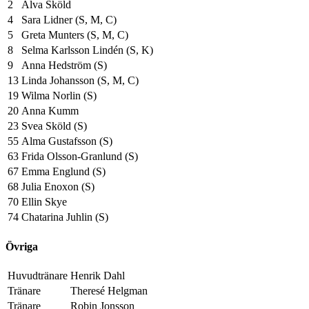
2
Alva Sköld
4
Sara Lidner (S, M, C)
5
Greta Munters (S, M, C)
8
Selma Karlsson Lindén (S, K)
9
Anna Hedström (S)
13
Linda Johansson (S, M, C)
19
Wilma Norlin (S)
20
Anna Kumm
23
Svea Sköld (S)
55
Alma Gustafsson (S)
63
Frida Olsson-Granlund (S)
67
Emma Englund (S)
68
Julia Enoxon (S)
70
Ellin Skye
74
Chatarina Juhlin (S)
Övriga
Huvudtränare
Henrik Dahl
Tränare
Theresé Helgman
Tränare
Robin Jonsson