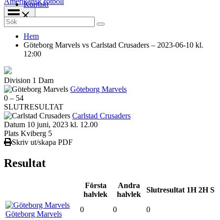
Amerikansk fotboll
Kontakt
Search
for:
Hem
Göteborg Marvels vs Carlstad Crusaders – 2023-06-10 kl.
12:00
Division 1 Dam
Göteborg Marvels
0
–
54
SLUTRESULTAT
Carlstad Crusaders
Datum
10 juni, 2023 kl. 12.00
Plats
Kviberg 5
Skriv ut/skapa PDF
Resultat
Första
Andra
Slutresultat
1H
2H
S
halvlek
halvlek
0
0
0
Göteborg Marvels