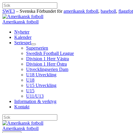
Hoppa
Sök
till
SWE3
– Svenska Förbundet för
amerikansk fotboll
,
baseboll
,
flaggfot
innehåll
Amerikansk fotboll
Nyheter
Kalender
Seriespel
Superserien
Swedish Football League
Division 1 Herr Västra
Division 1 Herr Östra
Utvecklingserien Dam
U18 Utveckling
U18
U15 Utveckling
U15
U11/U13
Information & verktyg
Kontakt
Sök
Amerikansk fotboll