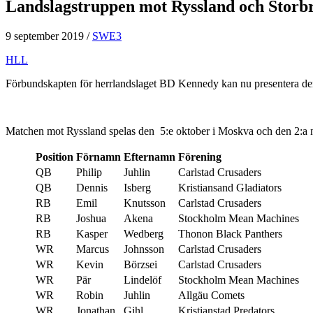
Landslagstruppen mot Ryssland och Storbr
9 september 2019
/
SWE3
HLL
Förbundskapten för herrlandslaget BD Kennedy kan nu presentera den
Matchen mot Ryssland spelas den 5:e oktober i Moskva och den 2:a no
Position
Förnamn
Efternamn
Förening
QB
Philip
Juhlin
Carlstad Crusaders
QB
Dennis
Isberg
Kristiansand Gladiators
RB
Emil
Knutsson
Carlstad Crusaders
RB
Joshua
Akena
Stockholm Mean Machines
RB
Kasper
Wedberg
Thonon Black Panthers
WR
Marcus
Johnsson
Carlstad Crusaders
WR
Kevin
Börzsei
Carlstad Crusaders
WR
Pär
Lindelöf
Stockholm Mean Machines
WR
Robin
Juhlin
Allgäu Comets
WR
Jonathan
Gihl
Kristianstad Predators