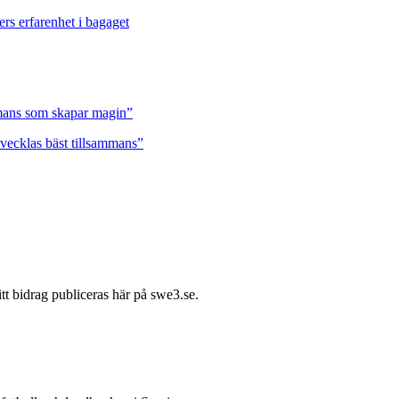
ers erfarenhet i bagaget
ammans som skapar magin”
tvecklas bäst tillsammans”
itt bidrag publiceras här på swe3.se.