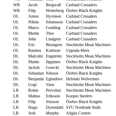
WR
Jacob
Bergwall
Carlstad Crusaders
WR
Filip
Wetterberg
Örebro Black Knights
OL
Anton
Hyvönen
Carlstad Crusaders
OL
Niklas
Johansson
Carlstad Crusaders
OL
Marco
Gudding
Carlstad Crusaders
OL
Martin
Thor
Carlstad Crusaders
OL
John
Lindgren
Carlstad Crusaders
OL
Eric
Blomgren
Stockholm Mean Machines
OL
Rasmus
Karlsson
Uppsala 86ers
DL
Malcolm
Engström
Stockholm Mean Machines
DL
Martin
Jäppinen
Örebro Black Knights
DL
Jackob
Gorecki
Stockholm Mean Machines
DL
Sebastian
Nilsson
Örebro Black Knights
DL
Benjamin
Egbudiwe
Helsinki Wolverines
DL
Gogi
Vasic
Stockholm Mean Machines
LB
Robin
Prevolnic
Stockholm Mean Machines
LB
Mattias
Eriksson
Kuopio Steelers
LB
Filip
Jönsson
Örebro Black Knights
LB
Hugo
Dyrendahl
STU Northside Bulls
LB
Josh
Murphy
Allgäu Comets