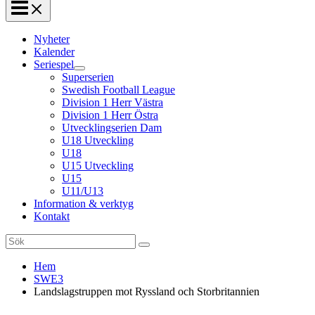
Nyheter
Kalender
Seriespel
Superserien
Swedish Football League
Division 1 Herr Västra
Division 1 Herr Östra
Utvecklingserien Dam
U18 Utveckling
U18
U15 Utveckling
U15
U11/U13
Information & verktyg
Kontakt
Search
for:
Hem
SWE3
Landslagstruppen mot Ryssland och Storbritannien