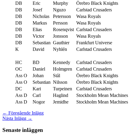
DB
Eric
Murphy
Örebro Black Knights
DB
Josef
Nguzo
Carlstad Crusaders
DB
Nicholas
Petersson
Wasa Royals
DB
Markus
Persson
Wasa Royals
DB
Elias
Rosenqvist
Carlstad Crusaders
DB
Victor
Jonsson
Wasa Royals
DB
Sebastian
Gauthier
Frankfurt Universe
K
David
Nyhlén
Carlstad Crusaders
HC
BD
Kennedy
Carlstad Crusaders
OC
Daniel
Holmgren
Carlstad Crusaders
Ass O
Johan
Stål
Örebro Black Knights
Ass O
Sebastian
Nilsson
Örebro Black Knights
DC
Kari
Turpeinen
Carlstad Crusaders
Ass D
Carl
Haglind
Stockholm Mean Machines
Ass D
Nogor
Jemidhe
Stockholm Mean Machines
←
Föregående Inlägg
Nästa Inlägg
→
Senaste inläggen