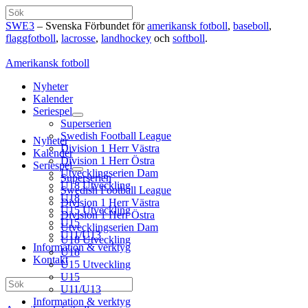
Hoppa
Sök
till
SWE3
– Svenska Förbundet för
amerikansk fotboll
,
baseboll
,
innehåll
flaggfotboll
,
lacrosse
,
landhockey
och
softboll
.
Amerikansk fotboll
Nyheter
Kalender
Seriespel
Superserien
Swedish Football League
Nyheter
Division 1 Herr Västra
Kalender
Division 1 Herr Östra
Seriespel
Utvecklingserien Dam
Superserien
U18 Utveckling
Swedish Football League
U18
Division 1 Herr Västra
U15 Utveckling
Division 1 Herr Östra
U15
Utvecklingserien Dam
U11/U13
U18 Utveckling
Information & verktyg
U18
Kontakt
U15 Utveckling
U15
Sök
U11/U13
Information & verktyg