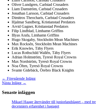
Elliot Carlsson, Carlstad Crusaders
Oliver Lundgren, Carlstad Crusaders
Liam Damström, Carlstad Crusaders
Jonathan Larsson, Carlstad Crusaders
Dimitros Theocharis, Carlstad Crusaders
Hjalmar Sandberg, Kristianstad Predators
Arvid Gagner, Kristianstad Predators
Filip Lindblad, Limhamn Griffins
Illyas Arafa, Limhamn Griffins
Hugo Skogaby, Stockholm Mean Machines
Max Rocksén, Stockholm Mean Machines
Erik Knowles, Täby Flyers
Lucas Rothschild Wallén, Täby Flyers
Adrian Holmström, Tyresö Royal Crowns
Max Nordström, Tyresö Royal Crowns
Noa Öhrn, Tyresö Royal Crowns
Svante Gidebäck, Örebro Black Knights
←
Föregående Inlägg
Nästa Inlägg
→
Senaste inläggen
Mikael Haage återvänder till juniorlandslaget – med tre
decenniers erfarenhet i bagaget