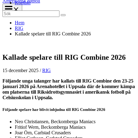
Amerikansk fotboll
Kontakt
Search
for:
Hem
RIG
Kallade spelare till RIG Combine 2026
Kallade spelare till RIG Combine 2026
15 december 2025
/
RIG
Följande unga talanger har kallats till RIG Combine den 23-25
januari 2026 på Arenahotellet i Uppsala där de kommer kämpa
om platserna till Riksidrottsgymnasiet i amerikansk fotboll på
Celsiusskolan i Uppsala.
Följande spelare har blivit inbjudna till RIG Combine 2026
Neo Christiansen, Beckomberga Maniacs
Fritiof Wern, Beckomberga Maniacs
Joar Örn, Carlstad Crusaders