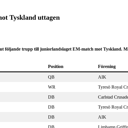
mot Tyskland uttagen
 ut följande trupp till juniorlandslaget EM-match mot Tyskland.
Position
Förening
QB
AIK
WR
Tyresö Royal C
DB
Carlstad Crusad
DB
Tyresö Royal C
DB
AIK
DB
Limhamn Griffi