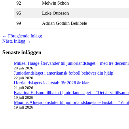
92
Melwin Schön
95
Loke Ottosson
99
Adrian Göthlin Bekibele
←
Föregående Inlägg
Nästa Inlägg
→
Senaste inläggen
Mikael Haage återvänder till juniorlandslaget – med tre decenni
28 juli 2026
Juniorlandslaget i amerikansk fotboll behöver din hjälp!
22 juli 2026
Herrlandslagets ledarstab för 2026 är klar
21 juli 2026
Katarina Eidsmo tillbaka i juniorlandslaget – ”Det är vi tills
19 juli 2026
Magnus Alnesjö ansluter till juniorlandslagets ledarstab – ”Vi u
19 juli 2026