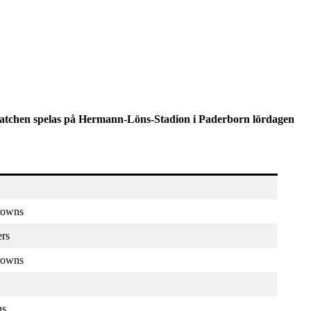
 Matchen spelas på Hermann-Löns-Stadion i Paderborn lördagen
rowns
ers
rowns
ns