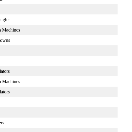
ights
n Machines
rowns
dators
n Machines
dators
ers