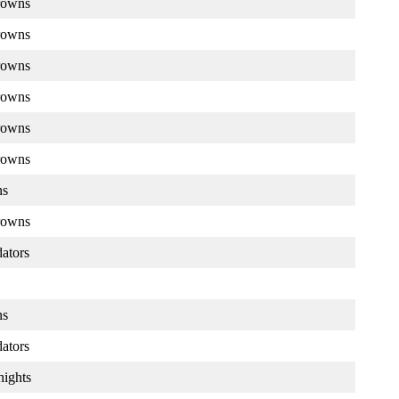
rowns
rowns
rowns
rowns
rowns
rowns
ns
rowns
dators
ns
dators
ights