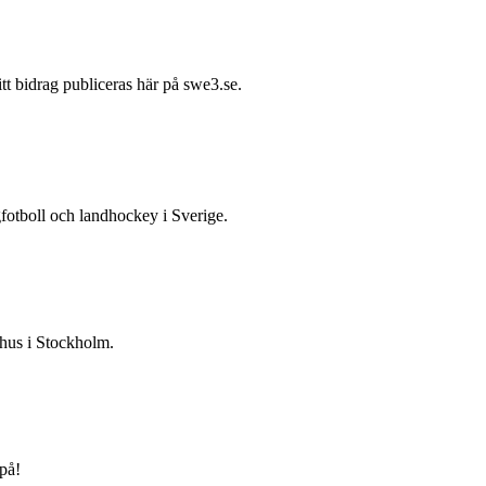
itt bidrag publiceras här på swe3.se.
gfotboll och landhockey i Sverige.
 hus i Stockholm.
på!