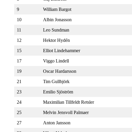
9
William Bargot
10
Albin Jonasson
11
Leo Sundman
12
Hektor Hydén
15
Elliot Lindehammer
17
Viggo Lindell
19
Oscar Hardarsson
21
Tim Gullbjörk
23
Emilio Sjöström
24
Maximilian Tillfeldt Retsler
25
Melvin Jensvoll Palmaer
27
Anton Jansson