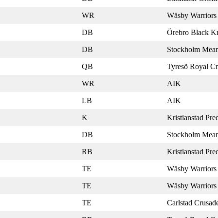
WR
Wäsby Warriors
DB
Örebro Black Kn
DB
Stockholm Mea
QB
Tyresö Royal C
WR
AIK
LB
AIK
K
Kristianstad Pre
DB
Stockholm Mea
RB
Kristianstad Pre
TE
Wäsby Warriors
TE
Wäsby Warriors
TE
Carlstad Crusad