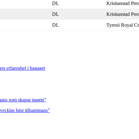
DL
Kristianstad Pre
DL
Kristianstad Pre
DL
Tyresö Royal C
ers erfarenhet i bagaget
ammans som skapar magin”
tvecklas bäst tillsammans”