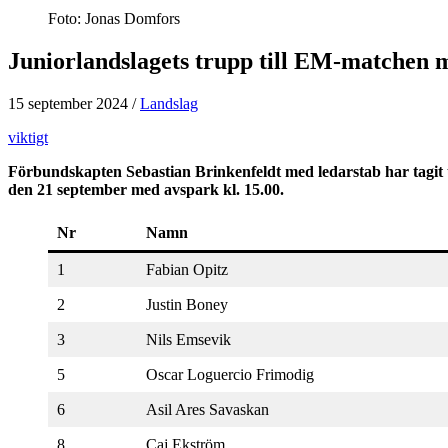
Foto: Jonas Domfors
Juniorlandslagets trupp till EM-matchen 
15 september 2024
/
Landslag
viktigt
Förbundskapten Sebastian Brinkenfeldt med ledarstab har tagit
den 21 september med avspark kl. 15.00.
Nr
Namn
1
Fabian Opitz
2
Justin Boney
3
Nils Emsevik
5
Oscar Loguercio Frimodig
6
Asil Ares Savaskan
8
Caj Ekström