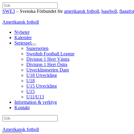
Hoppa
Sök
till
SWE3
– Svenska Förbundet för
amerikansk fotboll
,
baseboll
,
flaggfot
innehåll
Amerikansk fotboll
Nyheter
Kalender
Seriespel
Superserien
Swedish Football League
Division 1 Herr Västra
Division 1 Herr Östra
Utvecklingserien Dam
U18 Utveckling
U18
U15 Utveckling
U15
U11/U13
Information & verktyg
Kontakt
Sök
Amerikansk fotboll