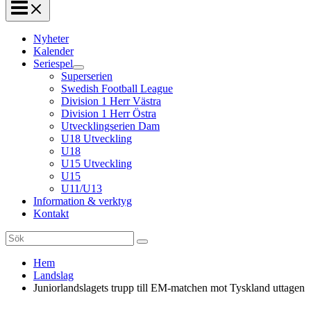
Nyheter
Kalender
Seriespel
Superserien
Swedish Football League
Division 1 Herr Västra
Division 1 Herr Östra
Utvecklingserien Dam
U18 Utveckling
U18
U15 Utveckling
U15
U11/U13
Information & verktyg
Kontakt
Search
for:
Hem
Landslag
Juniorlandslagets trupp till EM-matchen mot Tyskland uttagen