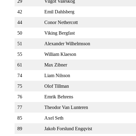
29
Vilgot Valeskog
42
Emil Dahlsberg
44
Conor Nethercott
50
Viking Bergfast
51
Alexander Wilhelmsson
55
William Klaeson
61
Max Zibner
74
Liam Nilsson
75
Olof Tillman
76
Emrik Behrens
77
Theodor Van Lunteren
85
Axel Seth
89
Jakob Forslund Engqvist