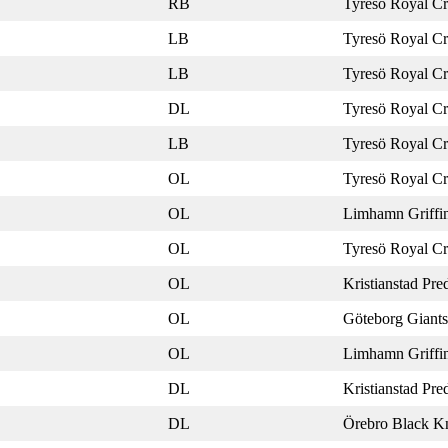
RB
Tyresö Royal C
LB
Tyresö Royal C
LB
Tyresö Royal C
DL
Tyresö Royal C
LB
Tyresö Royal C
OL
Tyresö Royal C
OL
Limhamn Griffi
OL
Tyresö Royal C
OL
Kristianstad Pre
OL
Göteborg Giants
OL
Limhamn Griffi
DL
Kristianstad Pre
DL
Örebro Black Kn