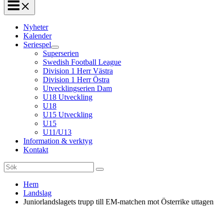
Nyheter
Kalender
Seriespel
Superserien
Swedish Football League
Division 1 Herr Västra
Division 1 Herr Östra
Utvecklingserien Dam
U18 Utveckling
U18
U15 Utveckling
U15
U11/U13
Information & verktyg
Kontakt
Search
for:
Hem
Landslag
Juniorlandslagets trupp till EM-matchen mot Österrike uttagen