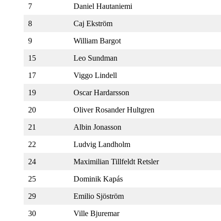
7
Daniel Hautaniemi
8
Caj Ekström
9
William Bargot
15
Leo Sundman
17
Viggo Lindell
19
Oscar Hardarsson
20
Oliver Rosander Hultgren
21
Albin Jonasson
22
Ludvig Landholm
24
Maximilian Tillfeldt Retsler
25
Dominik Kapás
29
Emilio Sjöström
30
Ville Bjuremar