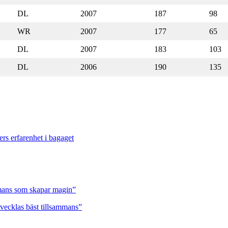
DL
2007
187
98
WR
2007
177
65
DL
2007
183
103
DL
2006
190
135
ers erfarenhet i bagaget
ammans som skapar magin”
tvecklas bäst tillsammans”