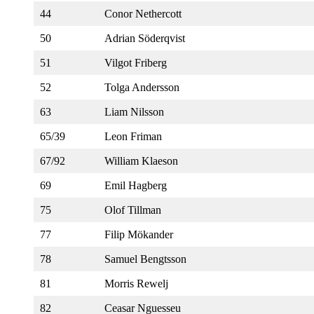
44
Conor Nethercott
50
Adrian Söderqvist
51
Vilgot Friberg
52
Tolga Andersson
63
Liam Nilsson
65/39
Leon Friman
67/92
William Klaeson
69
Emil Hagberg
75
Olof Tillman
77
Filip Mökander
78
Samuel Bengtsson
81
Morris Rewelj
82
Ceasar Nguesseu