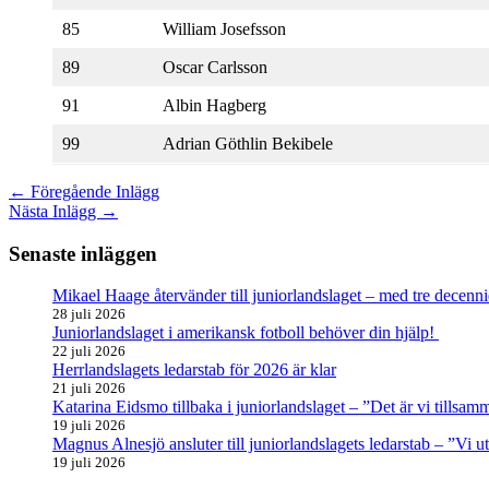
85
William Josefsson
89
Oscar Carlsson
91
Albin Hagberg
99
Adrian Göthlin Bekibele
←
Föregående Inlägg
Nästa Inlägg
→
Senaste inläggen
Mikael Haage återvänder till juniorlandslaget – med tre decenni
28 juli 2026
Juniorlandslaget i amerikansk fotboll behöver din hjälp!
22 juli 2026
Herrlandslagets ledarstab för 2026 är klar
21 juli 2026
Katarina Eidsmo tillbaka i juniorlandslaget – ”Det är vi tills
19 juli 2026
Magnus Alnesjö ansluter till juniorlandslagets ledarstab – ”Vi u
19 juli 2026