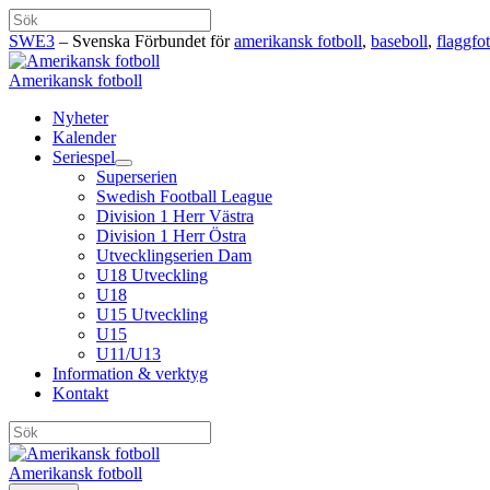
Hoppa
Sök
till
SWE3
– Svenska Förbundet för
amerikansk fotboll
,
baseboll
,
flaggfot
innehåll
Amerikansk fotboll
Nyheter
Kalender
Seriespel
Superserien
Swedish Football League
Division 1 Herr Västra
Division 1 Herr Östra
Utvecklingserien Dam
U18 Utveckling
U18
U15 Utveckling
U15
U11/U13
Information & verktyg
Kontakt
Sök
Amerikansk fotboll