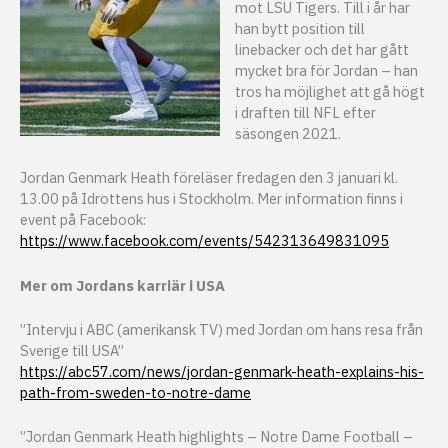
mot LSU Tigers. Till i år har
han bytt position till
linebacker och det har gått
mycket bra för Jordan – han
tros ha möjlighet att gå högt
i draften till NFL efter
säsongen 2021.
Jordan Genmark Heath föreläser fredagen den 3 januari kl.
13.00 på Idrottens hus i Stockholm. Mer information finns i
event på Facebook:
https://www.facebook.com/events/542313649831095
Mer om Jordans karriär i USA
”Intervju i ABC (amerikansk TV) med Jordan om hans resa från
Sverige till USA”
https://abc57.com/news/jordan-genmark-heath-explains-his-
path-from-sweden-to-notre-dame
”Jordan Genmark Heath highlights – Notre Dame Football –