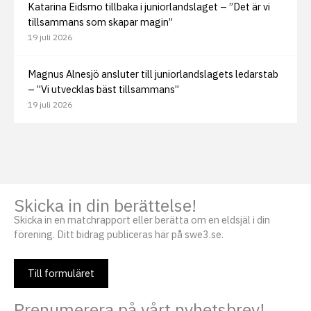
Katarina Eidsmo tillbaka i juniorlandslaget – ”Det är vi
tillsammans som skapar magin”
19 juli 2026
Magnus Alnesjö ansluter till juniorlandslagets ledarstab
– ”Vi utvecklas bäst tillsammans”
19 juli 2026
Skicka in din berättelse!
Skicka in en matchrapport eller berätta om en eldsjäl i din
förening. Ditt bidrag publiceras här på swe3.se.
Till formuläret
Prenumerera på vårt nyhetsbrev!