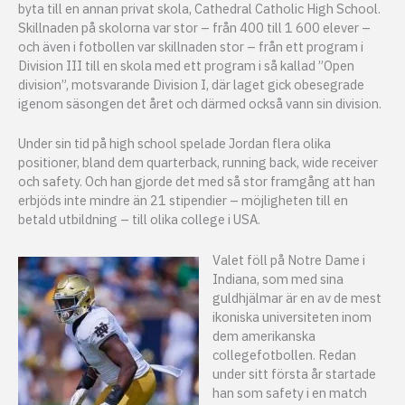
byta till en annan privat skola, Cathedral Catholic High School.
Skillnaden på skolorna var stor – från 400 till 1 600 elever –
och även i fotbollen var skillnaden stor – från ett program i
Division III till en skola med ett program i så kallad ”Open
division”, motsvarande Division I, där laget gick obesegrade
igenom säsongen det året och därmed också vann sin division.
Under sin tid på high school spelade Jordan flera olika
positioner, bland dem quarterback, running back, wide receiver
och safety. Och han gjorde det med så stor framgång att han
erbjöds inte mindre än 21 stipendier – möjligheten till en
betald utbildning – till olika college i USA.
Valet föll på Notre Dame i
Indiana, som med sina
guldhjälmar är en av de mest
ikoniska universiteten inom
dem amerikanska
collegefotbollen. Redan
under sitt första år startade
han som safety i en match