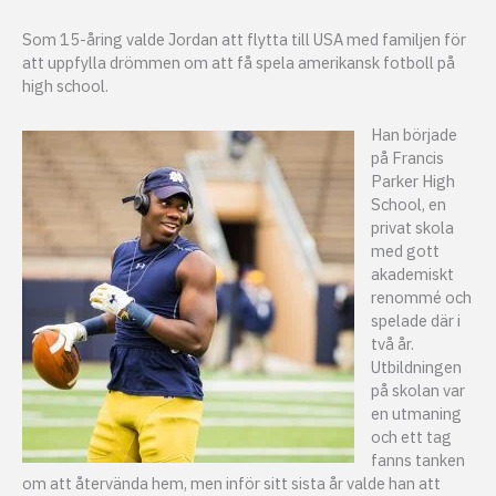
Som 15-åring valde Jordan att flytta till USA med familjen för
att uppfylla drömmen om att få spela amerikansk fotboll på
high school.
Han började
på Francis
Parker High
School, en
privat skola
med gott
akademiskt
renommé och
spelade där i
två år.
Utbildningen
på skolan var
en utmaning
och ett tag
fanns tanken
om att återvända hem, men inför sitt sista år valde han att