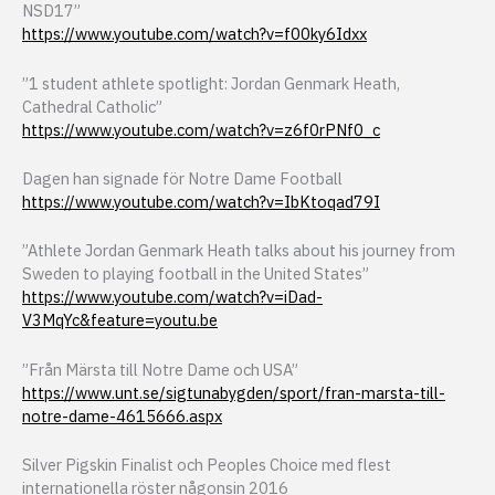
NSD17”
https://www.youtube.com/watch?v=f00ky6Idxx
”1 student athlete spotlight: Jordan Genmark Heath,
Cathedral Catholic”
https://www.youtube.com/watch?v=z6f0rPNf0_c
Dagen han signade för Notre Dame Football
https://www.youtube.com/watch?v=IbKtoqad79I
”Athlete Jordan Genmark Heath talks about his journey from
Sweden to playing football in the United States”
https://www.youtube.com/watch?v=iDad-
V3MqYc&feature=youtu.be
”Från Märsta till Notre Dame och USA”
https://www.unt.se/sigtunabygden/sport/fran-marsta-till-
notre-dame-4615666.aspx
Silver Pigskin Finalist och Peoples Choice med flest
internationella röster någonsin 2016