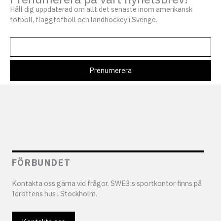
Håll dig uppdaterad om allt det senaste inom amerikansk
fotboll, flaggfotboll och landhockey i Sverige.
FÖRBUNDET
Kontakta oss gärna vid frågor. SWE3:s sportkontor finns på
Idrottens hus i Stockholm.