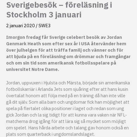
Sverigebesök – föreläsning i
Stockholm 3 januari
2 januari 2020
/
SWE3
Imorgon fredag
får Sverige celebert besök av Jordan
Genmark Heath som efter sex år i USA återvänder hem
över julhelgen för att träffa familj och vänner och för
att bjuda på en föreläsning om drömmar och framgångar
och om sin tid som amerikansk fotbollsspelare på
universitet Notre Dame.
Jordan, uppvuxen i Hjulsta och Märsta, började sin amerikanska
fotbollskarriär i Arlanda Jets som sjuåring efter att hans kusin
övertalat honom att följa med på en träning då han inte ville
gå dit själv. Som alla barn och ungdomar fick han möjlighet att
spela på flertalet olika positioner i laget och redan som ung
gick Jordan och la sig tidigt för att kunna vara vaken när NFL-
matcherna drog igång för att lära sig så mycket som möjligt
om spelet. Hans hårda arbete och talang gav honom också en
plats som quarterback i ungdomslandslaget.