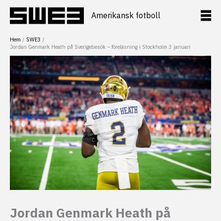
Hoppa
till
Amerikansk fotboll
innehåll
Hem
SWE3
Jordan Genmark Heath på Sverigebesök – föreläsning i Stockholm 3 januari
Jordan Genmark Heath på