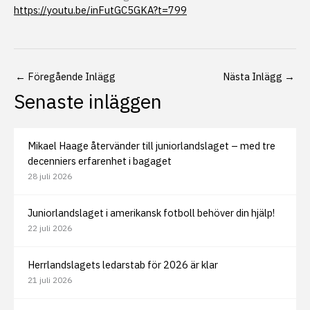
https://youtu.be/inFutGC5GKA?t=799
←
Föregående Inlägg
Nästa Inlägg
→
Senaste inläggen
Mikael Haage återvänder till juniorlandslaget – med tre
decenniers erfarenhet i bagaget
28 juli 2026
Juniorlandslaget i amerikansk fotboll behöver din hjälp!
22 juli 2026
Herrlandslagets ledarstab för 2026 är klar
21 juli 2026