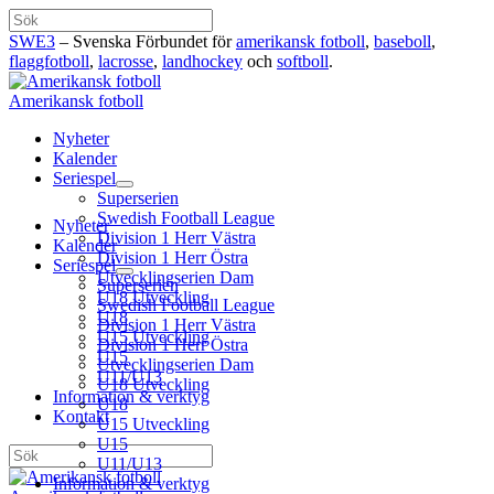
Hoppa
Sök
till
SWE3
– Svenska Förbundet för
amerikansk fotboll
,
baseboll
,
innehåll
flaggfotboll
,
lacrosse
,
landhockey
och
softboll
.
Amerikansk fotboll
Nyheter
Kalender
Seriespel
Superserien
Swedish Football League
Nyheter
Division 1 Herr Västra
Kalender
Division 1 Herr Östra
Seriespel
Utvecklingserien Dam
Superserien
U18 Utveckling
Swedish Football League
U18
Division 1 Herr Västra
U15 Utveckling
Division 1 Herr Östra
U15
Utvecklingserien Dam
U11/U13
U18 Utveckling
Information & verktyg
U18
Kontakt
U15 Utveckling
U15
Sök
U11/U13
Information & verktyg