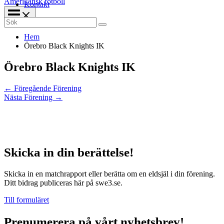
Amerikansk fotboll
Kontakt
Search
for:
Hem
Örebro Black Knights IK
Örebro Black Knights IK
←
Föregående Förening
Nästa Förening
→
Skicka in din berättelse!
Skicka in en matchrapport eller berätta om en eldsjäl i din förening.
Ditt bidrag publiceras här på swe3.se.
Till formuläret
Prenumerera på vårt nyhetsbrev!