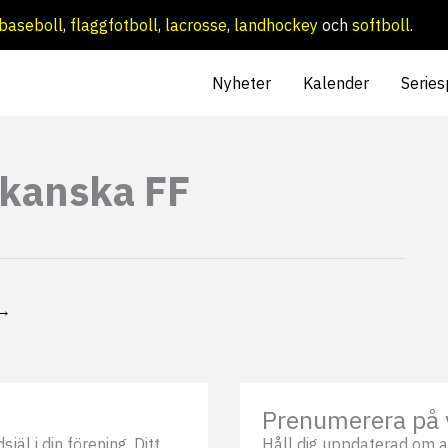
baseboll
,
flaggfotboll
,
lacrosse
,
landhockey
och
softboll
.
Nyheter
Kalender
Series
ikanska FF
→
Prenumerera på 
äl i din förening. Ditt
Håll dig uppdaterad om a