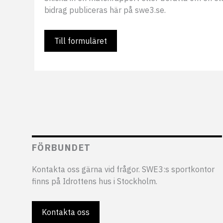
bidrag publiceras här på swe3.se.
Till formuläret
FÖRBUNDET
Kontakta oss gärna vid frågor. SWE3:s sportkontor
finns på Idrottens hus i Stockholm.
Kontakta oss