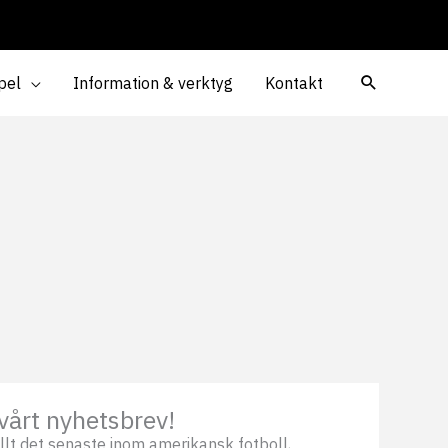
pel
Information & verktyg
Kontakt
vårt nyhetsbrev!
llt det senaste inom amerikansk fotboll,