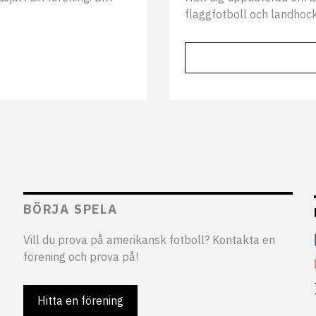
flaggfotboll och landhock
BÖRJA SPELA
Vill du prova på amerikansk fotboll? Kontakta en
förening och prova på!
Hitta en förening