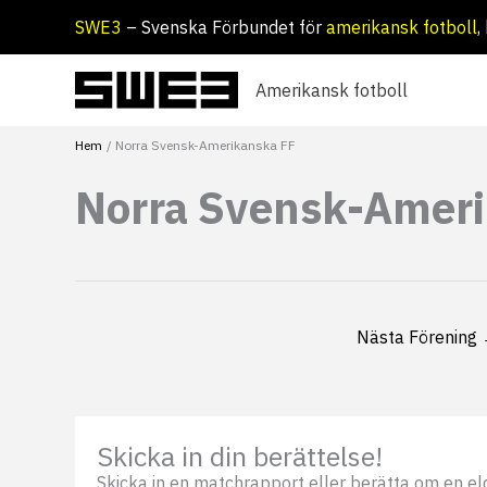
Hoppa
SWE3
– Svenska Förbundet för
amerikansk fotboll
,
till
innehåll
Amerikansk fotboll
Hem
Norra Svensk-Amerikanska FF
Norra Svensk-Amer
Nästa Förening
Skicka in din berättelse!
Skicka in en matchrapport eller berätta om en eldsj