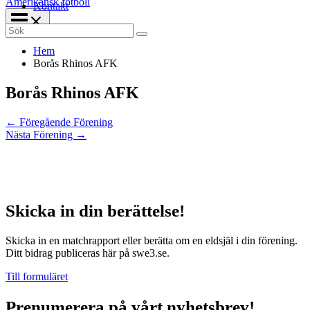
Amerikansk fotboll
Kontakt
Search
for:
Hem
Borås Rhinos AFK
Borås Rhinos AFK
←
Föregående Förening
Nästa Förening
→
Skicka in din berättelse!
Skicka in en matchrapport eller berätta om en eldsjäl i din förening.
Ditt bidrag publiceras här på swe3.se.
Till formuläret
Prenumerera på vårt nyhetsbrev!