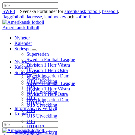
Hoppa
Sök
till
SWE3
– Svenska Förbundet för
amerikansk fotboll
,
baseboll
,
innehåll
flaggfotboll
,
lacrosse
,
landhockey
och
softboll
.
Amerikansk fotboll
Nyheter
Kalender
Seriespel
Superserien
Swedish Football League
Nyheter
Division 1 Herr Västra
Kalender
Division 1 Herr Östra
Seriespel
Utvecklingserien Dam
Superserien
U18 Utveckling
Swedish Football League
U18
Division 1 Herr Västra
U15 Utveckling
Division 1 Herr Östra
U15
Utvecklingserien Dam
U11/U13
U18 Utveckling
Information & verktyg
U18
Kontakt
U15 Utveckling
U15
Sök
U11/U13
Information & verktyg