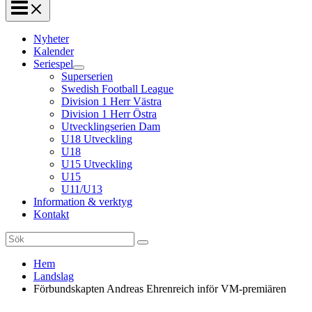
Nyheter
Kalender
Seriespel
Superserien
Swedish Football League
Division 1 Herr Västra
Division 1 Herr Östra
Utvecklingserien Dam
U18 Utveckling
U18
U15 Utveckling
U15
U11/U13
Information & verktyg
Kontakt
Search
for:
Hem
Landslag
Förbundskapten Andreas Ehrenreich inför VM-premiären