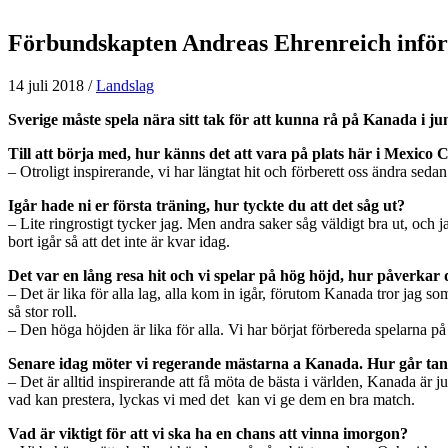
Förbundskapten Andreas Ehrenreich inf
14 juli 2018
/
Landslag
Sverige måste spela nära sitt tak för att kunna rå på Kanada i 
Till att börja med, hur känns det att vara på plats här i Mexico C
– Otroligt inspirerande, vi har längtat hit och förberett oss ändra seda
Igår hade ni er första träning, hur tyckte du att det såg ut?
– Lite ringrostigt tycker jag. Men andra saker såg väldigt bra ut, och ja
bort igår så att det inte är kvar idag.
Det var en lång resa hit och vi spelar på hög höjd, hur påverkar 
– Det är lika för alla lag, alla kom in igår, förutom Kanada tror jag som
så stor roll.
– Den höga höjden är lika för alla. Vi har börjat förbereda spelarna p
Senare idag möter vi regerande mästarna a Kanada. Hur går ta
– Det är alltid inspirerande att få möta de bästa i världen, Kanada är ju
vad kan prestera, lyckas vi med det kan vi ge dem en bra match.
Vad är viktigt för att vi ska ha en chans att vinna imorgon?