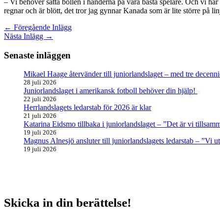
– Vi behöver sätta bollen i händerna på våra bästa spelare. Och vi har 
regnar och är blött, det tror jag gynnar Kanada som är lite större på 
←
Föregående Inlägg
Nästa Inlägg
→
Senaste inläggen
Mikael Haage återvänder till juniorlandslaget – med tre decenni
28 juli 2026
Juniorlandslaget i amerikansk fotboll behöver din hjälp!
22 juli 2026
Herrlandslagets ledarstab för 2026 är klar
21 juli 2026
Katarina Eidsmo tillbaka i juniorlandslaget – ”Det är vi tills
19 juli 2026
Magnus Alnesjö ansluter till juniorlandslagets ledarstab – ”Vi u
19 juli 2026
Skicka in din berättelse!