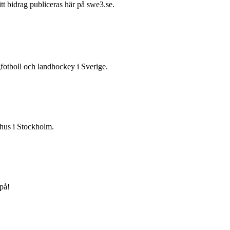
itt bidrag publiceras här på swe3.se.
gfotboll och landhockey i Sverige.
 hus i Stockholm.
på!