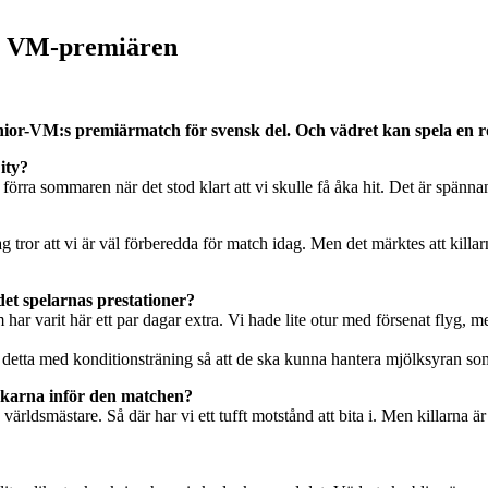
ör VM-premiären
junior-VM:s premiärmatch för svensk del. Och vädret kan spela en 
ity?
n förra sommaren när det stod klart att vi skulle få åka hit. Det är spänna
g tror att vi är väl förberedda för match idag. Men det märktes att killarna
det spelarnas prestationer?
 har varit här ett par dagar extra. Vi hade lite otur med försenat flyg, m
å detta med konditionsträning så att de ska kunna hantera mjölksyran so
nkarna inför den matchen?
 världsmästare. Så där har vi ett tufft motstånd att bita i. Men killarna ä