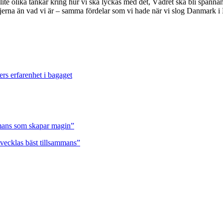
lite olika tankar kring hur vi ska lyckas med det, Vädret ska bli spännan
linjerna än vad vi är – samma fördelar som vi hade när vi slog Danmark i
ers erfarenhet i bagaget
ammans som skapar magin”
tvecklas bäst tillsammans”