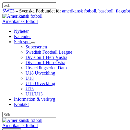
Hoppa
Sök
till
SWE3
– Svenska Förbundet för
amerikansk fotboll
,
baseboll
,
flaggfot
innehåll
Amerikansk fotboll
Nyheter
Kalender
Seriespel
Superserien
Swedish Football League
Division 1 Herr Västra
Division 1 Herr Östra
Utvecklingserien Dam
U18 Utveckling
U18
U15 Utveckling
U15
U11/U13
Information & verktyg
Kontakt
Sök
Amerikansk fotboll