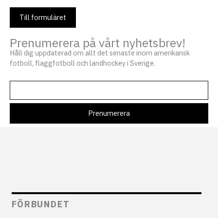
Till formuläret
Prenumerera på vårt nyhetsbrev!
Håll dig uppdaterad om allt det senaste inom amerikansk
fotboll, flaggfotboll och landhockey i Sverige.
FÖRBUNDET