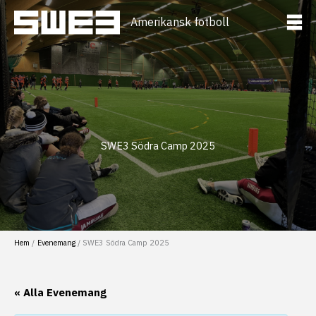
Hoppa
till
Amerikansk fotboll
innehåll
SWE3 Södra Camp 2025
Hem
Evenemang
SWE3 Södra Camp 2025
« Alla Evenemang