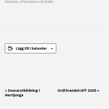
förnamn, efternamn och klubb.
Lägg till i kalender
Evenemang-
«
Domarutbildning i
Ordförandeträff 2025
»
Herrljunga
navigering