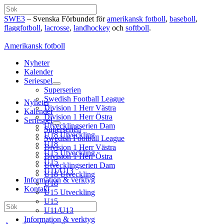
Hoppa
Sök
till
SWE3
– Svenska Förbundet för
amerikansk fotboll
,
baseboll
,
innehåll
flaggfotboll
,
lacrosse
,
landhockey
och
softboll
.
Amerikansk fotboll
Nyheter
Kalender
Seriespel
Superserien
Swedish Football League
Nyheter
Division 1 Herr Västra
Kalender
Division 1 Herr Östra
Seriespel
Utvecklingserien Dam
Superserien
U18 Utveckling
Swedish Football League
U18
Division 1 Herr Västra
U15 Utveckling
Division 1 Herr Östra
U15
Utvecklingserien Dam
U11/U13
U18 Utveckling
Information & verktyg
U18
Kontakt
U15 Utveckling
U15
Sök
U11/U13
Information & verktyg