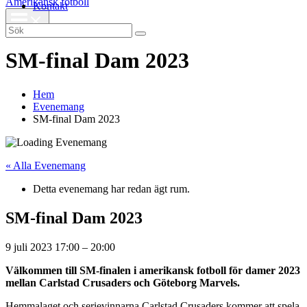
Amerikansk fotboll
Kontakt
Search
for:
SM-final Dam 2023
Hem
Evenemang
SM-final Dam 2023
« Alla Evenemang
Detta evenemang har redan ägt rum.
SM-final Dam 2023
9 juli 2023
17:00
–
20:00
Välkommen till SM-finalen i amerikansk fotboll för damer 2023
mellan Carlstad Crusaders och Göteborg Marvels.
Hemmalaget och serievinnarna Carlstad Crusaders kommer att spela