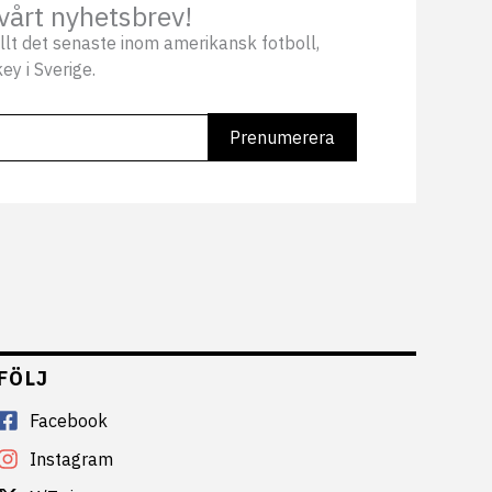
vårt nyhetsbrev!
llt det senaste inom amerikansk fotboll,
ey i Sverige.
FÖLJ
Facebook
Instagram