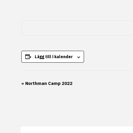
Lägg till i kalender
Evenemang-
«
Northman Camp 2022
navigering