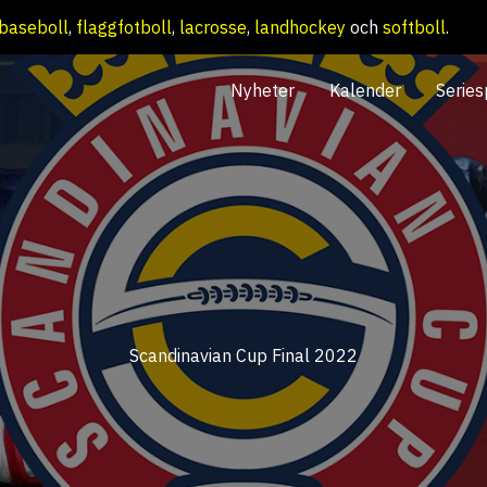
baseboll
,
flaggfotboll
,
lacrosse
,
landhockey
och
softboll
.
Nyheter
Kalender
Series
Scandinavian Cup Final 2022