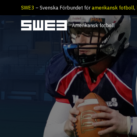
Hoppa
SWE3
– Svenska Förbundet för
amerikansk fotboll
,
till
innehåll
Amerikansk fotboll