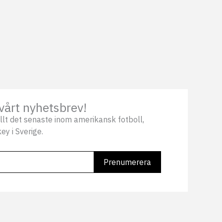
vårt nyhetsbrev!
llt det senaste inom amerikansk fotboll,
ey i Sverige.