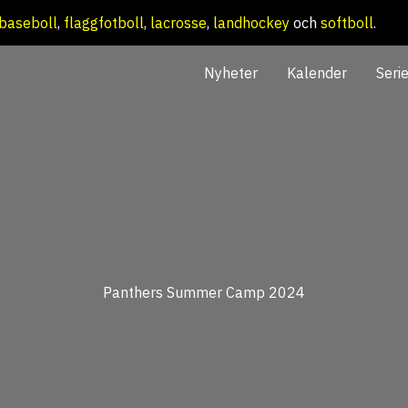
baseboll
,
flaggfotboll
,
lacrosse
,
landhockey
och
softboll
.
Nyheter
Kalender
Seri
Panthers Summer Camp 2024