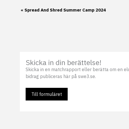
Evenemang-
«
Spread And Shred Summer Camp 2024
navigering
Skicka in din berättelse!
Skicka in en matchrapport eller berätta om en eldsj
bidrag publiceras här på swe3.se.
Till formuläret