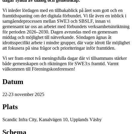
dagar fyllda av dialog och gemenskap.
Vi inleder lördagen med en tillbakablick på året som gott och en
framtidsspaning om det digitala förbundet. Vi får även en inblick i
samgåendeprocessen mellan SWE3 och SBSLF, innan vi
gemensamt tar oss an arbetet med förbundets verksamhetsinriktning
för perioden 2026–2030. Dagen avrundas med en gemensam
middag och möjlighet till nätverkande. Söndagen ägnas åt
idrottsspecifikt arbete i mindre grupper, där varje idrott får möjlighet
att fokusera på sina frågor och prioriteringar inför framtiden.
Vi ser fram emot två meningsfulla dagar där vi tillsammans stärker
både gemenskapen och riktningen för SWE3:s framtid. Varmt
välkommen till Föreningskonferensen!
Datum
22-23 november 2025
Plats
Scandic Infra City, Kanalvägen 10, Upplands Väsby
Schema