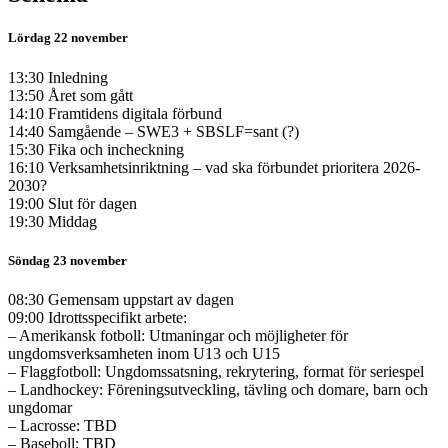
Lördag 22 november
13:30 Inledning
13:50 Året som gått
14:10 Framtidens digitala förbund
14:40 Samgående – SWE3 + SBSLF=sant (?)
15:30 Fika och incheckning
16:10 Verksamhetsinriktning – vad ska förbundet prioritera 2026-
2030?
19:00 Slut för dagen
19:30 Middag
Söndag 23 november
08:30 Gemensam uppstart av dagen
09:00 Idrottsspecifikt arbete:
– Amerikansk fotboll: Utmaningar och möjligheter för
ungdomsverksamheten inom U13 och U15
– Flaggfotboll: Ungdomssatsning, rekrytering, format för seriespel
– Landhockey: Föreningsutveckling, tävling och domare, barn och
ungdomar
– Lacrosse: TBD
– Baseboll: TBD