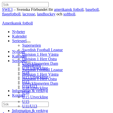
Hoppa
Sök
till
SWE3
– Svenska Förbundet för
amerikansk fotboll
,
baseboll
,
innehåll
flaggfotboll
,
lacrosse
,
landhockey
och
softboll
.
Amerikansk fotboll
Nyheter
Kalender
Seriespel
Superserien
Swedish Football League
Nyheter
Division 1 Herr Västra
Kalender
Division 1 Herr Östra
Seriespel
Utvecklingserien Dam
Superserien
U18 Utveckling
Swedish Football League
U18
Division 1 Herr Västra
U15 Utveckling
Division 1 Herr Östra
U15
Utvecklingserien Dam
U11/U13
U18 Utveckling
Information & verktyg
U18
Kontakt
U15 Utveckling
U15
Sök
U11/U13
Information & verktyg