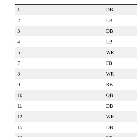
1
DB
2
LB
3
DB
4
LB
5
WR
7
FB
8
WR
9
RB
10
QB
11
DB
12
WR
15
DB