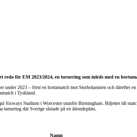
get redo för EM 2023/2024, en turnering som inleds med en bortam
her under 2023 – först en bortamatch mot Storbritannien och därefter
amatch i Tyskland.
) på Sixways Stadium i Worcester utanför Birmingham. Biljetter till mat
a turnering där Sverige slutade på en åttondeplats.
Namn