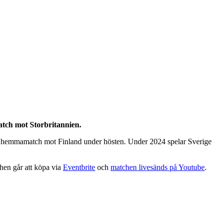
atch mot Storbritannien.
 en hemmamatch mot Finland under hösten. Under 2024 spelar Sverige
chen går att köpa via
Eventbrite
och
matchen livesänds på Youtube
.