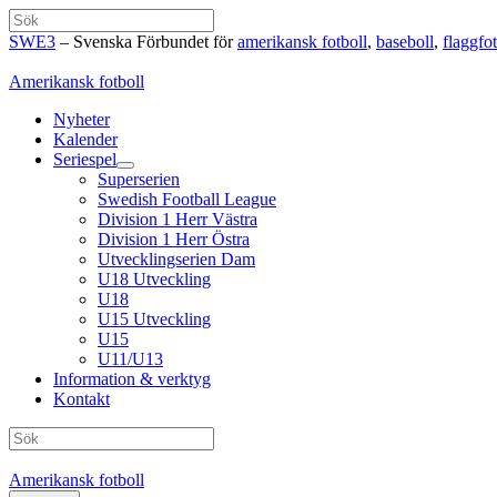
Hoppa
Sök
till
SWE3
– Svenska Förbundet för
amerikansk fotboll
,
baseboll
,
flaggfot
innehåll
Amerikansk fotboll
Nyheter
Kalender
Seriespel
Superserien
Swedish Football League
Division 1 Herr Västra
Division 1 Herr Östra
Utvecklingserien Dam
U18 Utveckling
U18
U15 Utveckling
U15
U11/U13
Information & verktyg
Kontakt
Sök
Amerikansk fotboll