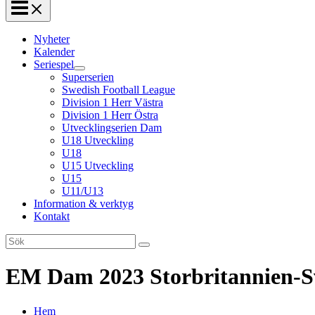
Nyheter
Kalender
Seriespel
Superserien
Swedish Football League
Division 1 Herr Västra
Division 1 Herr Östra
Utvecklingserien Dam
U18 Utveckling
U18
U15 Utveckling
U15
U11/U13
Information & verktyg
Kontakt
Search
for:
EM Dam 2023 Storbritannien-S
Hem