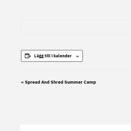
Lägg till i kalender
Evenemang-
«
Spread And Shred Summer Camp
navigering