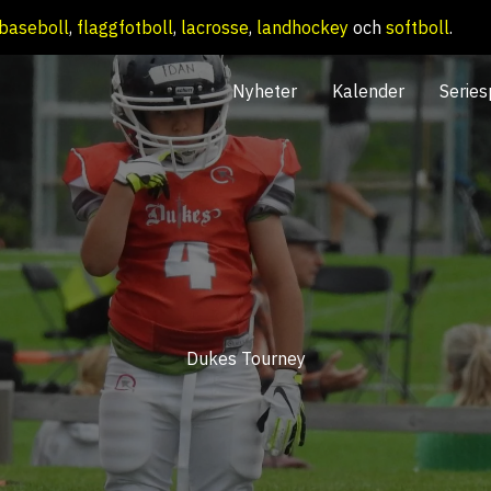
baseboll
,
flaggfotboll
,
lacrosse
,
landhockey
och
softboll
.
Nyheter
Kalender
Series
Dukes Tourney