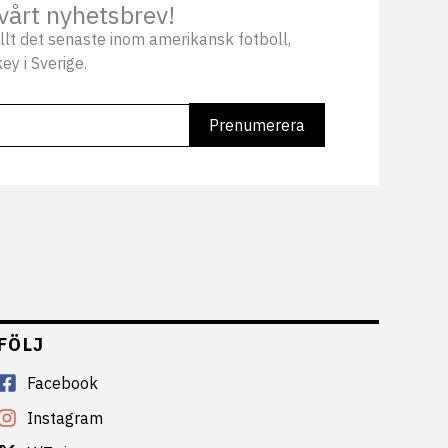
vårt nyhetsbrev!
llt det senaste inom amerikansk fotboll,
ey i Sverige.
FÖLJ
Facebook
Instagram