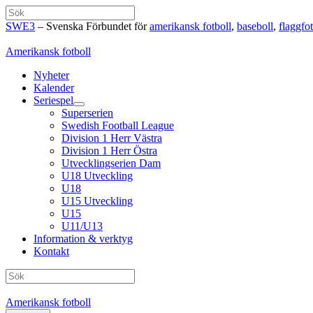
Hoppa
Sök
till
SWE3
– Svenska Förbundet för
amerikansk fotboll
,
baseboll
,
flaggfot
innehåll
Amerikansk fotboll
Nyheter
Kalender
Seriespel
Superserien
Swedish Football League
Division 1 Herr Västra
Division 1 Herr Östra
Utvecklingserien Dam
U18 Utveckling
U18
U15 Utveckling
U15
U11/U13
Information & verktyg
Kontakt
Sök
Amerikansk fotboll