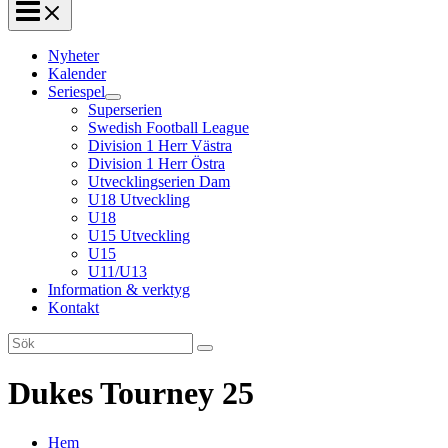
Nyheter
Kalender
Seriespel
Superserien
Swedish Football League
Division 1 Herr Västra
Division 1 Herr Östra
Utvecklingserien Dam
U18 Utveckling
U18
U15 Utveckling
U15
U11/U13
Information & verktyg
Kontakt
Search
for:
Dukes Tourney 25
Hem