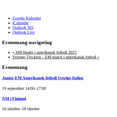
Google Kalender
iCalendar
Outlook 365
Outlook Live
Evenemang-navigering
«
SM-finaler i amerikansk fotboll 2025
Sverige-Tjeckien – EM-match i amerikansk fotboll
»
Evenemang
Junior-EM Amerikansk fotboll Sverige-Italien
19 september 14:00
–
17:00
NM i Finland
16 oktober
–
18 oktober