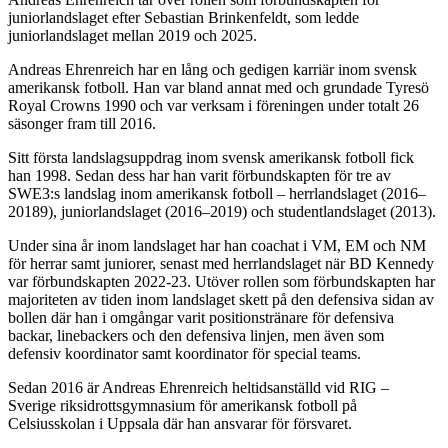
juniorlandslaget efter Sebastian Brinkenfeldt, som ledde
juniorlandslaget mellan 2019 och 2025.
Andreas Ehrenreich har en lång och gedigen karriär inom svensk
amerikansk fotboll. Han var bland annat med och grundade Tyresö
Royal Crowns 1990 och var verksam i föreningen under totalt 26
säsonger fram till 2016.
Sitt första landslagsuppdrag inom svensk amerikansk fotboll fick
han 1998. Sedan dess har han varit förbundskapten för tre av
SWE3:s landslag inom amerikansk fotboll – herrlandslaget (2016–
20189), juniorlandslaget (2016–2019) och studentlandslaget (2013).
Under sina år inom landslaget har han coachat i VM, EM och NM
för herrar samt juniorer, senast med herrlandslaget när BD Kennedy
var förbundskapten 2022-23. Utöver rollen som förbundskapten har
majoriteten av tiden inom landslaget skett på den defensiva sidan av
bollen där han i omgångar varit positionstränare för defensiva
backar, linebackers och den defensiva linjen, men även som
defensiv koordinator samt koordinator för special teams.
Sedan 2016 är Andreas Ehrenreich heltidsanställd vid RIG –
Sverige riksidrottsgymnasium för amerikansk fotboll på
Celsiusskolan i Uppsala där han ansvarar för försvaret.