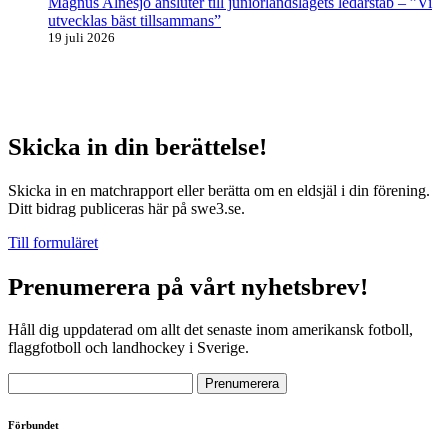
Magnus Alnesjö ansluter till juniorlandslagets ledarstab – ”Vi
utvecklas bäst tillsammans”
19 juli 2026
Skicka in din berättelse!
Skicka in en matchrapport eller berätta om en eldsjäl i din förening.
Ditt bidrag publiceras här på swe3.se.
Till formuläret
Prenumerera på vårt nyhetsbrev!
Håll dig uppdaterad om allt det senaste inom amerikansk fotboll,
flaggfotboll och landhockey i Sverige.
Förbundet