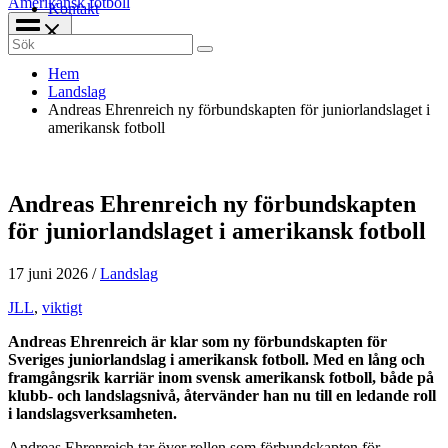
Amerikansk fotboll
Kontakt
Search
for:
Hem
Landslag
Andreas Ehrenreich ny förbundskapten för juniorlandslaget i
amerikansk fotboll
Andreas Ehrenreich ny förbundskapten
för juniorlandslaget i amerikansk fotboll
17 juni 2026
/
Landslag
JLL
,
viktigt
Andreas Ehrenreich är klar som ny förbundskapten för
Sveriges juniorlandslag i amerikansk fotboll. Med en lång och
framgångsrik karriär inom svensk amerikansk fotboll, både på
klubb- och landslagsnivå, återvänder han nu till en ledande roll
i landslagsverksamheten.
Andreas Ehrenreich tar över rollen som förbundskapten för