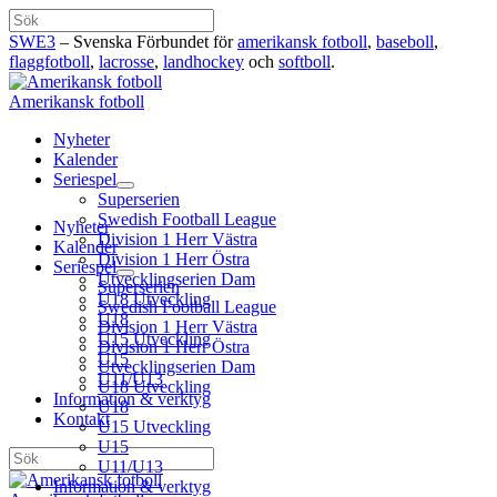
Hoppa
Sök
till
SWE3
– Svenska Förbundet för
amerikansk fotboll
,
baseboll
,
innehåll
flaggfotboll
,
lacrosse
,
landhockey
och
softboll
.
Amerikansk fotboll
Nyheter
Kalender
Seriespel
Superserien
Swedish Football League
Nyheter
Division 1 Herr Västra
Kalender
Division 1 Herr Östra
Seriespel
Utvecklingserien Dam
Superserien
U18 Utveckling
Swedish Football League
U18
Division 1 Herr Västra
U15 Utveckling
Division 1 Herr Östra
U15
Utvecklingserien Dam
U11/U13
U18 Utveckling
Information & verktyg
U18
Kontakt
U15 Utveckling
U15
Sök
U11/U13
Information & verktyg