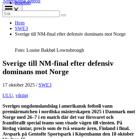
Amerikansk fotboll
Kontakt
Search
for:
Hem
SWE3
Sverige till NM-final efter defensiv dominans mot Norge
Foto: Louise Bakbøl Lownsbrough
Sverige till NM-final efter defensiv
dominans mot Norge
17 oktober 2025
/
SWE3
ULU
,
viktigt
Sveriges ungdomslandslag i amerikansk fotboll vann
premiärmatchen i nordiska mästerskapen 2025 i Danmark mot
Norge med 26–7 i en match där det var försvaret och
framförallt special teams som visade vägen till vinsten. På
lördag väntar, precis som de två senaste åren, Finland i final.
Avspark på Gentofte Sportspark i Köpenhamn den 18 oktober