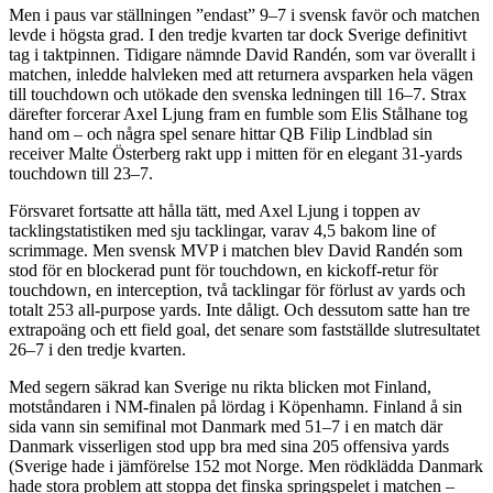
Men i paus var ställningen ”endast” 9–7 i svensk favör och matchen
levde i högsta grad. I den tredje kvarten tar dock Sverige definitivt
tag i taktpinnen. Tidigare nämnde David Randén, som var överallt i
matchen, inledde halvleken med att returnera avsparken hela vägen
till touchdown och utökade den svenska ledningen till 16–7. Strax
därefter forcerar Axel Ljung fram en fumble som Elis Stålhane tog
hand om – och några spel senare hittar QB Filip Lindblad sin
receiver Malte Österberg rakt upp i mitten för en elegant 31-yards
touchdown till 23–7.
Försvaret fortsatte att hålla tätt, med Axel Ljung i toppen av
tacklingstatistiken med sju tacklingar, varav 4,5 bakom line of
scrimmage. Men svensk MVP i matchen blev David Randén som
stod för en blockerad punt för touchdown, en kickoff-retur för
touchdown, en interception, två tacklingar för förlust av yards och
totalt 253 all-purpose yards. Inte dåligt. Och dessutom satte han tre
extrapoäng och ett field goal, det senare som fastställde slutresultatet
26–7 i den tredje kvarten.
Med segern säkrad kan Sverige nu rikta blicken mot Finland,
motståndaren i NM-finalen på lördag i Köpenhamn. Finland å sin
sida vann sin semifinal mot Danmark med 51–7 i en match där
Danmark visserligen stod upp bra med sina 205 offensiva yards
(Sverige hade i jämförelse 152 mot Norge. Men rödklädda Danmark
hade stora problem att stoppa det finska springspelet i matchen –