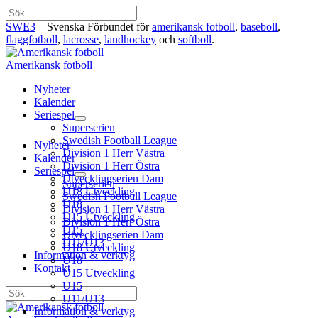
Hoppa
Sök
till
SWE3
– Svenska Förbundet för
amerikansk fotboll
,
baseboll
,
innehåll
flaggfotboll
,
lacrosse
,
landhockey
och
softboll
.
Amerikansk fotboll
Nyheter
Kalender
Seriespel
Superserien
Swedish Football League
Nyheter
Division 1 Herr Västra
Kalender
Division 1 Herr Östra
Seriespel
Utvecklingserien Dam
Superserien
U18 Utveckling
Swedish Football League
U18
Division 1 Herr Västra
U15 Utveckling
Division 1 Herr Östra
U15
Utvecklingserien Dam
U11/U13
U18 Utveckling
Information & verktyg
U18
Kontakt
U15 Utveckling
U15
Sök
U11/U13
Information & verktyg