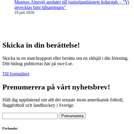
Magnus Alnesjö ansluter till juniorlandslagets ledarstab – ”Vi
utvecklas bäst tillsammans”
19 juli 2026
Skicka in din berättelse!
Skicka in en matchrapport eller berätta om en eldsjäl i din förening.
Ditt bidrag publiceras här på swe3.se.
Till formuläret
Prenumerera på vårt nyhetsbrev!
Håll dig uppdaterad om allt det senaste inom amerikansk fotboll,
flaggfotboll och landhockey i Sverige.
Förbundet