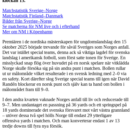
klockan 15.
Matchstatistik Sverige–Norge
Matchstatistik Finland–Danmark
Bilder från Sverige–Norge
Se matcherna för NM live och i efterhand
Mer om NM i Köpenhamn
Premiären i de nordiska mästerskapen för ungdomslandslag den 15
oktober 2025 började trevande för såväl Sveriges som Norges anfall.
Det var istället special teams, denna ack så viktiga lagdel för svenska
landslag i amerikansk fotboll, som först satte tonen för Sverige. En
misslyckad snap flög över huvudet på en norsk spelare när vitklädda
Norge skulle försöka sig på sin andra punt i matchen. Bollen rullar
ut ur målområde vilket resulterade i en svensk ledning med 2–0 via
en safety. Kort därefter slog Sverige special teams till igen när David
Randén blockerar en norsk punt och själv kan ta hand om bollen i
målområdet fram till 9–0.
I den andra kvarten vaknade Norges anfall till liv och reducerade till
9–7. Men undantaget en passning på 36 yards och ett springspel på
18 yards dominerade det svenska försvaret mot vårt västra grannland
– utöver dessa två spel hölls Norge till endast 29 ytterligare
offensiva yards i matchen. Och man konverterar endast 1 av 13
tredje downs till fyra nya försök.