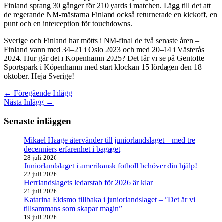
Finland sprang 30 gånger för 210 yards i matchen. Lägg till det att
de regerande NM-mästarna Finland också returnerade en kickoff, en
punt och en interception för touchdowns.
Sverige och Finland har mötts i NM-final de två senaste åren –
Finland vann med 34–21 i Oslo 2023 och med 20–14 i Västerås
2024. Hur går det i Köpenhamn 2025? Det får vi se på Gentofte
Sportspark i Köpenhamn med start klockan 15 lördagen den 18
oktober. Heja Sverige!
←
Föregående Inlägg
Nästa Inlägg
→
Senaste inläggen
Mikael Haage återvänder till juniorlandslaget – med tre
decenniers erfarenhet i bagaget
28 juli 2026
Juniorlandslaget i amerikansk fotboll behöver din hjälp!
22 juli 2026
Herrlandslagets ledarstab för 2026 är klar
21 juli 2026
Katarina Eidsmo tillbaka i juniorlandslaget – ”Det är vi
tillsammans som skapar magin”
19 juli 2026