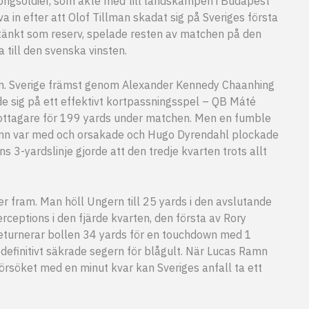
ongsoldier, som åkte med till landskampen i Budapest
a in efter att Olof Tillman skadat sig på Sveriges första
lltänkt som reserv, spelade resten av matchen på den
 till den svenska vinsten.
rten. Sverige främst genom Alexander Kennedy Chaanhing
 sig på ett effektivt kortpassningsspel – QB Máté
mottagare för 199 yards under matchen. Men en fumble
amn var med och orsakade och Hugo Dyrendahl plockade
 3-yardslinje gjorde att den tredje kvarten trots allt
ver fram. Man höll Ungern till 25 yards i den avslutande
erceptions i den fjärde kvarten, den första av Rory
eturnerar bollen 34 yards för en touchdown med 1
efinitivt säkrade segern för blågult. När Lucas Ramn
örsöket med en minut kvar kan Sveriges anfall ta ett