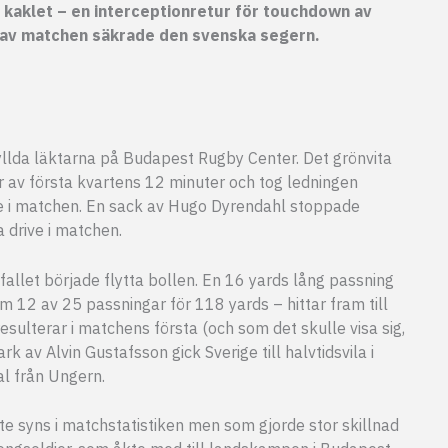
 kaklet – en interceptionretur för touchdown av
 av matchen säkrade den svenska segern.
yllda läktarna på Budapest Rugby Center. Det grönvita
 av första kvartens 12 minuter och tog ledningen
ive i matchen. En sack av Hugo Dyrendahl stoppade
 drive i matchen.
fallet började flytta bollen. En 16 yards lång passning
 12 av 25 passningar för 118 yards – hittar fram till
sulterar i matchens första (och som det skulle visa sig,
av Alvin Gustafsson gick Sverige till halvtidsvila i
al från Ungern.
e syns i matchstatistiken men som gjorde stor skillnad