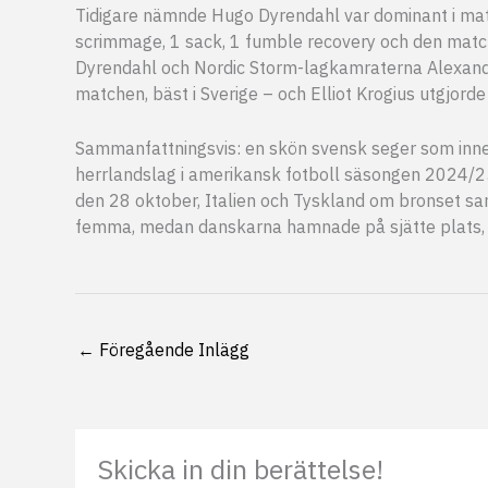
Tidigare nämnde Hugo Dyrendahl var dominant i mat
scrimmage, 1 sack, 1 fumble recovery och den matc
Dyrendahl och Nordic Storm-lagkamraterna Alexand
matchen, bäst i Sverige – och Elliot Krogius utgjorde
Sammanfattningsvis: en skön svensk seger som inneb
herrlandslag i amerikansk fotboll säsongen 2024/25
den 28 oktober, Italien och Tyskland om bronset 
femma, medan danskarna hamnade på sjätte plats, p
←
Föregående Inlägg
Skicka in din berättelse!