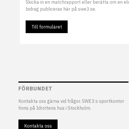
Skicka in en matchrapport eller berätta om en eldsj
bidrag publiceras här på swe3.se.
Till formuläret
FÖRBUNDET
Kontakta oss gärna vid frågor. SWE3:s sportkontor
finns på Idrottens hus i Stockholm.
Kontakta oss