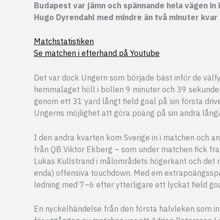
Budapest var jämn och spännande hela vägen in i
Hugo Dyrendahl med mindre än två minuter kvar
Matchstatistiken
Se matchen i efterhand på Youtube
Det var dock Ungern som började bäst inför de välf
hemmalaget höll i bollen 9 minuter och 39 sekunder
genom ett 31 yard långt field goal på sin första dr
Ungerns möjlighet att göra poäng på sin andra långa
I den andra kvarten kom Sverige in i matchen och an
från QB Viktor Ekberg – som under matchen fick fram
Lukas Kullstrand i målområdets högerkant och det re
enda) offensiva touchdown. Med em extrapoängsspark 
ledning med 7–6 efter ytterligare ett lyckat field go
En nyckelhändelse från den första halvleken som int