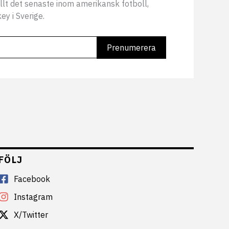
llt det senaste inom amerikansk fotboll,
ey i Sverige.
FÖLJ
Facebook
Instagram
X/Twitter