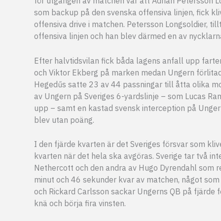
för utgången av matchen var att Adrian Petersson L
som backup på den svenska offensiva linjen, fick kliv
offensiva drive i matchen. Petersson Longsoldier, ti
offensiva linjen och han blev därmed en av nycklarna
Efter halvtidsvilan fick båda lagens anfall upp fa
och Viktor Ekberg på marken medan Ungern förlitade
Hegedűs satte 23 av 44 passningar till åtta olika 
av Ungern på Sveriges 6-yardslinje – som Lucas R
upp – samt en kastad svensk interception på Ungerns
blev utan poäng.
I den fjärde kvarten är det Sveriges försvar som kli
kvarten när det hela ska avgöras. Sverige tar två int
Nethercott och den andra av Hugo Dyrendahl som r
minut och 46 sekunder kvar av matchen, något som d
och Rickard Carlsson sackar Ungerns QB på fjärde f
knä och börja fira vinsten.