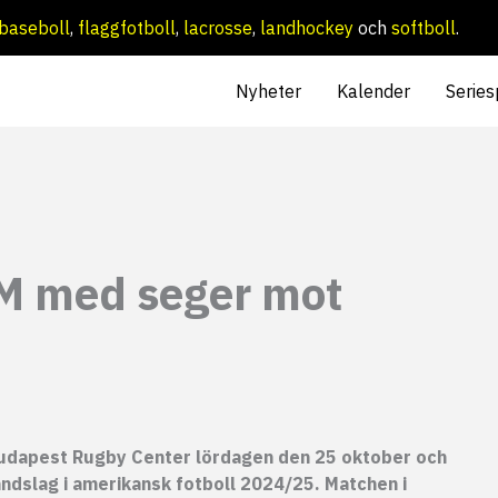
baseboll
,
flaggfotboll
,
lacrosse
,
landhockey
och
softboll
.
Nyheter
Kalender
Series
EM med seger mot
udapest Rugby Center lördagen den 25 oktober och
andslag i amerikansk fotboll 2024/25. Matchen i