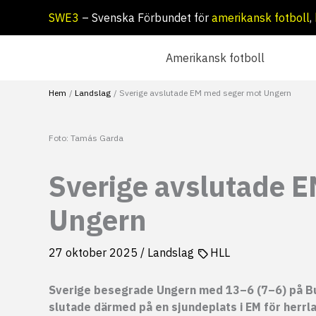
Hoppa
SWE3
– Svenska Förbundet för
amerikansk fotboll
,
till
innehåll
Amerikansk fotboll
Hem
Landslag
Sverige avslutade EM med seger mot Ungern
Foto: Tamás Garda
Sverige avslutade 
Ungern
27 oktober 2025
/
Landslag
HLL
Sverige besegrade Ungern med 13–6 (7–6) på B
slutade därmed på en sjundeplats i EM för herrl