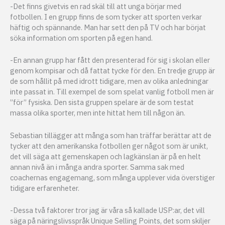
-Det finns givetvis en rad skäl till att unga börjar med
fotbollen. I en grupp finns de som tycker att sporten verkar
häftig och spännande. Man har sett den på TV och har börjat
söka information om sporten på egen hand.
-En annan grupp har fått den presenterad för sig i skolan eller
genom kompisar och då fattat tycke för den. En tredje grupp är
de som hållit på med idrott tidigare, men av olika anledningar
inte passat in. Till exempel de som spelat vanlig fotboll men är
”för” fysiska. Den sista gruppen spelare är de som testat
massa olika sporter, men inte hittat hem till någon än.
Sebastian tillägger att många som han träffar berättar att de
tycker att den amerikanska fotbollen ger något som är unikt,
det vill säga att gemenskapen och lagkänslan är på en helt
annan nivå än i många andra sporter. Samma sak med
coachernas engagemang, som många upplever vida överstiger
tidigare erfarenheter.
-Dessa två faktorer tror jag är våra så kallade USP:ar, det vill
säga på näringslivsspråk Unique Selling Points, det som skiljer