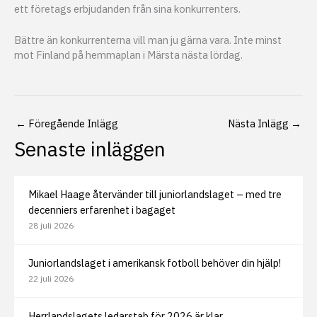
ett företags erbjudanden från sina konkurrenters.
Bättre än konkurrenterna vill man ju gärna vara. Inte minst
mot Finland på hemmaplan i Märsta nästa lördag.
←
Föregående Inlägg
Nästa Inlägg
→
Senaste inläggen
Mikael Haage återvänder till juniorlandslaget – med tre
decenniers erfarenhet i bagaget
28 juli 2026
Juniorlandslaget i amerikansk fotboll behöver din hjälp!
22 juli 2026
Herrlandslagets ledarstab för 2026 är klar