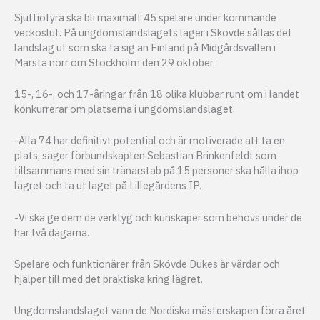
Sjuttiofyra ska bli maximalt 45 spelare under kommande
veckoslut. På ungdomslandslagets läger i Skövde sållas det
landslag ut som ska ta sig an Finland på Midgårdsvallen i
Märsta norr om Stockholm den 29 oktober.
15-, 16-, och 17-åringar från 18 olika klubbar runt om i landet
konkurrerar om platserna i ungdomslandslaget.
-Alla 74 har definitivt potential och är motiverade att ta en
plats, säger förbundskapten Sebastian Brinkenfeldt som
tillsammans med sin tränarstab på 15 personer ska hålla ihop
lägret och ta ut laget på Lillegårdens IP.
-Vi ska ge dem de verktyg och kunskaper som behövs under de
här två dagarna.
Spelare och funktionärer från Skövde Dukes är värdar och
hjälper till med det praktiska kring lägret.
Ungdomslandslaget vann de Nordiska mästerskapen förra året