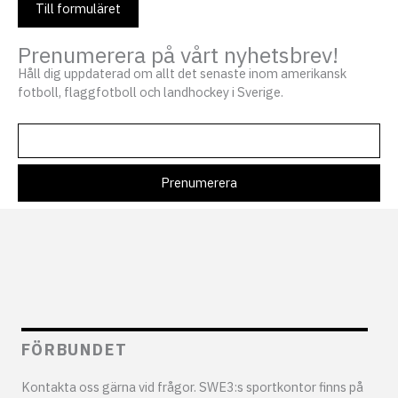
Till formuläret
Prenumerera på vårt nyhetsbrev!
Håll dig uppdaterad om allt det senaste inom amerikansk
fotboll, flaggfotboll och landhockey i Sverige.
FÖRBUNDET
Kontakta oss gärna vid frågor. SWE3:s sportkontor finns på