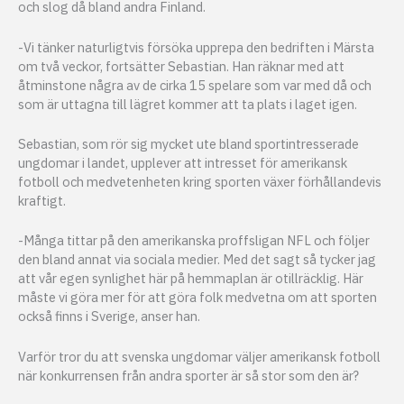
och slog då bland andra Finland.
-Vi tänker naturligtvis försöka upprepa den bedriften i Märsta
om två veckor, fortsätter Sebastian. Han räknar med att
åtminstone några av de cirka 15 spelare som var med då och
som är uttagna till lägret kommer att ta plats i laget igen.
Sebastian, som rör sig mycket ute bland sportintresserade
ungdomar i landet, upplever att intresset för amerikansk
fotboll och medvetenheten kring sporten växer förhållandevis
kraftigt.
-Många tittar på den amerikanska proffsligan NFL och följer
den bland annat via sociala medier. Med det sagt så tycker jag
att vår egen synlighet här på hemmaplan är otillräcklig. Här
måste vi göra mer för att göra folk medvetna om att sporten
också finns i Sverige, anser han.
Varför tror du att svenska ungdomar väljer amerikansk fotboll
när konkurrensen från andra sporter är så stor som den är?