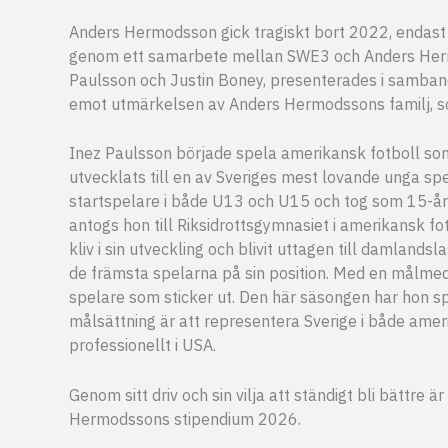
Anders Hermodsson gick tragiskt bort 2022, endast 
genom ett samarbete mellan SWE3 och Anders Hermod
Paulsson och Justin Boney, presenterades i samban
emot utmärkelsen av Anders Hermodssons familj, som
Inez Paulsson började spela amerikansk fotboll som
utvecklats till en av Sveriges mest lovande unga sp
startspelare i både U13 och U15 och tog som 15-åri
antogs hon till Riksidrottsgymnasiet i amerikansk fo
kliv i sin utveckling och blivit uttagen till damland
de främsta spelarna på sin position. Med en målmedv
spelare som sticker ut. Den här säsongen har hon 
målsättning är att representera Sverige i både amer
professionellt i USA.
Genom sitt driv och sin vilja att ständigt bli bättr
Hermodssons stipendium 2026.