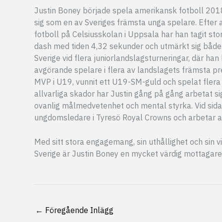
Justin Boney började spela amerikansk fotboll 201
sig som en av Sveriges främsta unga spelare. Efter a
fotboll på Celsiusskolan i Uppsala har han tagit stor
dash med tiden 4,32 sekunder och utmärkt sig både n
Sverige vid flera juniorlandslagsturneringar, där h
avgörande spelare i flera av landslagets främsta pr
MVP i U19, vunnit ett U19-SM-guld och spelat fler
allvarliga skador har Justin gång på gång arbetat sig
ovanlig målmedvetenhet och mental styrka. Vid sida
ungdomsledare i Tyresö Royal Crowns och arbetar akt
Med sitt stora engagemang, sin uthållighet och sin vi
Sverige är Justin Boney en mycket värdig mottaga
←
Föregående Inlägg