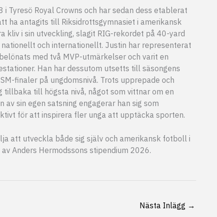
8 i Tyresö Royal Crowns och har sedan dess etablerat
tt ha antagits till Riksidrottsgymnasiet i amerikansk
a kliv i sin utveckling, slagit RIG-rekordet på 40-yard
ationellt och internationellt. Justin har representerat
an belönats med två MVP-utmärkelser och varit en
estationer. Han har dessutom utsetts till säsongens
a SM-finaler på ungdomsnivå. Trots upprepade och
 tillbaka till högsta nivå, något som vittnar om en
n av sin egen satsning engagerar han sig som
ivt för att inspirera fler unga att upptäcka sporten.
lja att utveckla både sig själv och amerikansk fotboll i
re av Anders Hermodssons stipendium 2026.
Nästa Inlägg
→