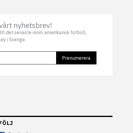
vårt nyhetsbrev!
llt det senaste inom amerikansk fotboll,
ey i Sverige.
FÖLJ