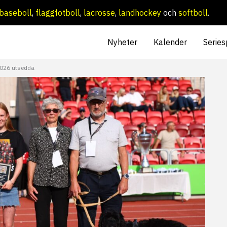
baseboll
,
flaggfotboll
,
lacrosse
,
landhockey
och
softboll
.
Nyheter
Kalender
Series
2026 utsedda