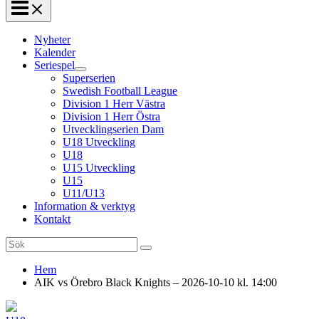
Nyheter
Kalender
Seriespel
Superserien
Swedish Football League
Division 1 Herr Västra
Division 1 Herr Östra
Utvecklingserien Dam
U18 Utveckling
U18
U15 Utveckling
U15
U11/U13
Information & verktyg
Kontakt
Search
for:
Hem
AIK vs Örebro Black Knights – 2026-10-10 kl. 14:00