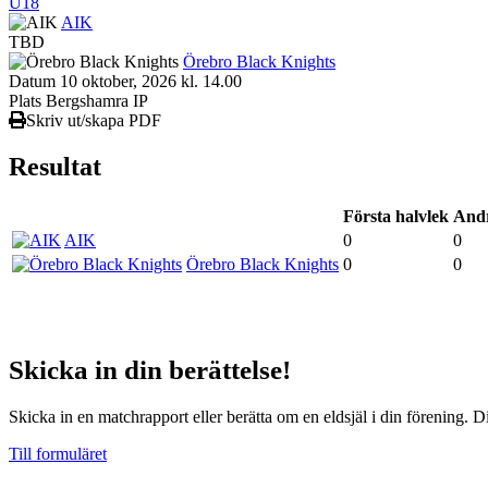
U18
AIK
TBD
Örebro Black Knights
Datum
10 oktober, 2026 kl. 14.00
Plats
Bergshamra IP
Skriv ut/skapa PDF
Resultat
Första halvlek
Andr
AIK
0
0
Örebro Black Knights
0
0
Skicka in din berättelse!
Skicka in en matchrapport eller berätta om en eldsjäl i din förening. D
Till formuläret