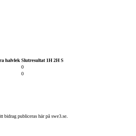
a halvlek
Slutresultat
1H
2H
S
0
0
itt bidrag publiceras här på swe3.se.