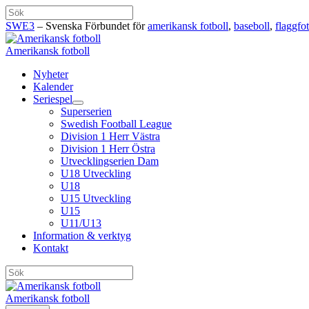
Hoppa
Sök
till
SWE3
– Svenska Förbundet för
amerikansk fotboll
,
baseboll
,
flaggfot
innehåll
Amerikansk fotboll
Nyheter
Kalender
Seriespel
Superserien
Swedish Football League
Division 1 Herr Västra
Division 1 Herr Östra
Utvecklingserien Dam
U18 Utveckling
U18
U15 Utveckling
U15
U11/U13
Information & verktyg
Kontakt
Sök
Amerikansk fotboll