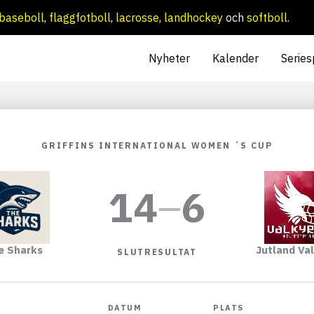
baseboll
,
flaggfotboll
,
lacrosse
,
landhockey
och
softboll
.
Nyheter
Kalender
Series
GRIFFINS INTERNATIONAL WOMEN ´S CUP
14
–
6
e Sharks
Jutland Val
SLUTRESULTAT
DATUM
PLATS