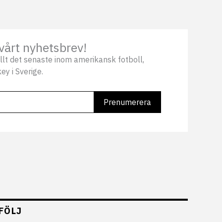
vårt nyhetsbrev!
llt det senaste inom amerikansk fotboll,
ey i Sverige.
FÖLJ