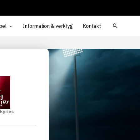
pel
Information & verktyg
Kontakt
kyries