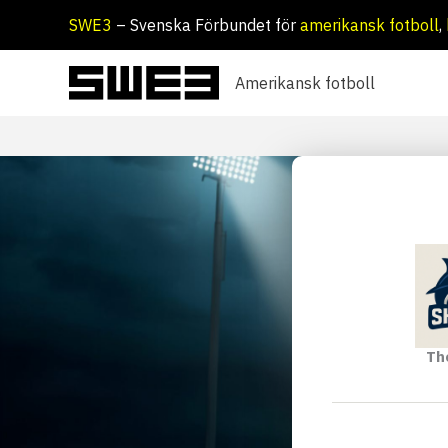
Hoppa
SWE3
– Svenska Förbundet för
amerikansk fotboll
,
till
innehåll
Amerikansk fotboll
Th