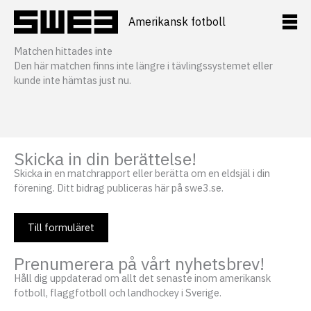
Hoppa
till
Amerikansk fotboll
innehåll
Matchen hittades inte
Den här matchen finns inte längre i tävlingssystemet eller
kunde inte hämtas just nu.
Skicka in din berättelse!
Skicka in en matchrapport eller berätta om en eldsjäl i din
förening. Ditt bidrag publiceras här på swe3.se.
Till formuläret
Prenumerera på vårt nyhetsbrev!
Håll dig uppdaterad om allt det senaste inom amerikansk
fotboll, flaggfotboll och landhockey i Sverige.