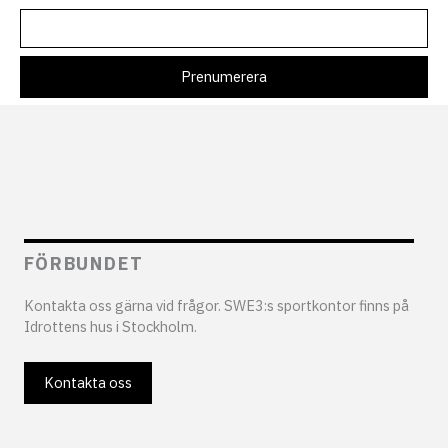
FÖRBUNDET
Kontakta oss gärna vid frågor. SWE3:s sportkontor finns på
Idrottens hus i Stockholm.
Kontakta oss