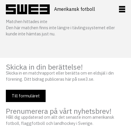
Hoppa
till
Amerikansk fotboll
innehåll
Matchen hittades inte
Den här matchen finns inte längre i tävlingssystemet eller
kunde inte hämtas just nu.
Skicka in din berättelse!
Skicka in en matchrapport eller berätta om en eldsjäl i din
förening. Ditt bidrag publiceras här på swe3.se.
Till formuläret
Prenumerera på vårt nyhetsbrev!
Håll dig uppdaterad om allt det senaste inom amerikansk
fotboll, flaggfotboll och landhockey i Sverige.