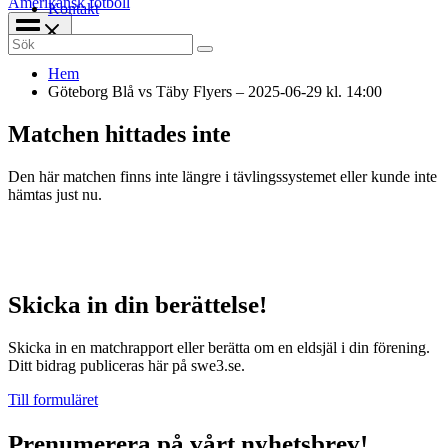
Amerikansk fotboll
Kontakt
Search
for:
Hem
Göteborg Blå vs Täby Flyers – 2025-06-29 kl. 14:00
Matchen hittades inte
Den här matchen finns inte längre i tävlingssystemet eller kunde inte
hämtas just nu.
Skicka in din berättelse!
Skicka in en matchrapport eller berätta om en eldsjäl i din förening.
Ditt bidrag publiceras här på swe3.se.
Till formuläret
Prenumerera på vårt nyhetsbrev!