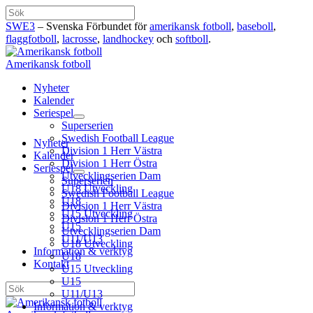
Hoppa
Sök
till
SWE3
– Svenska Förbundet för
amerikansk fotboll
,
baseboll
,
innehåll
flaggfotboll
,
lacrosse
,
landhockey
och
softboll
.
Amerikansk fotboll
Nyheter
Kalender
Seriespel
Superserien
Swedish Football League
Nyheter
Division 1 Herr Västra
Kalender
Division 1 Herr Östra
Seriespel
Utvecklingserien Dam
Superserien
U18 Utveckling
Swedish Football League
U18
Division 1 Herr Västra
U15 Utveckling
Division 1 Herr Östra
U15
Utvecklingserien Dam
U11/U13
U18 Utveckling
Information & verktyg
U18
Kontakt
U15 Utveckling
U15
Sök
U11/U13
Information & verktyg