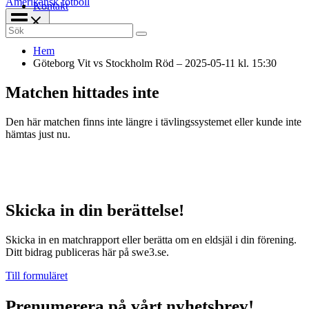
Amerikansk fotboll
Kontakt
Search
for:
Hem
Göteborg Vit vs Stockholm Röd – 2025-05-11 kl. 15:30
Matchen hittades inte
Den här matchen finns inte längre i tävlingssystemet eller kunde inte
hämtas just nu.
Skicka in din berättelse!
Skicka in en matchrapport eller berätta om en eldsjäl i din förening.
Ditt bidrag publiceras här på swe3.se.
Till formuläret
Prenumerera på vårt nyhetsbrev!