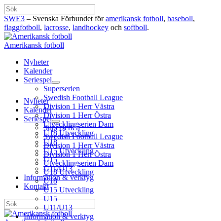
Hoppa
Sök
till
SWE3
– Svenska Förbundet för
amerikansk fotboll
,
baseboll
,
innehåll
flaggfotboll
,
lacrosse
,
landhockey
och
softboll
.
Amerikansk fotboll
Nyheter
Kalender
Seriespel
Superserien
Swedish Football League
Nyheter
Division 1 Herr Västra
Kalender
Division 1 Herr Östra
Seriespel
Utvecklingserien Dam
Superserien
U18 Utveckling
Swedish Football League
U18
Division 1 Herr Västra
U15 Utveckling
Division 1 Herr Östra
U15
Utvecklingserien Dam
U11/U13
U18 Utveckling
Information & verktyg
U18
Kontakt
U15 Utveckling
U15
Sök
U11/U13
Information & verktyg